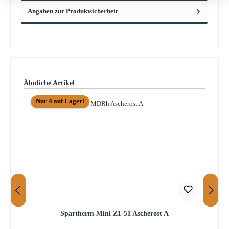
Angaben zur Produktsicherheit
Produktgalerie überspringen
Ähnliche Artikel
Nur 4 auf Lager!
Spartherm Mini Z1-51 Ascherost A