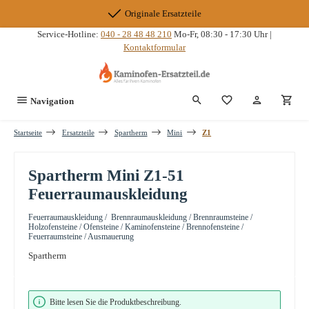
Zum Hauptinhalt springen
Originale Ersatzteile
Service-Hotline:
040 - 28 48 48 210
Mo-Fr, 08:30 - 17:30 Uhr |
Kontaktformular
Du hast 0 Produkte
Navigation
Startseite
Ersatzteile
Spartherm
Mini
Z1
Spartherm Mini Z1-51
Feuerraumauskleidung
Feuerraumauskleidung / Brennraumauskleidung / Brennraumsteine /
Holzofensteine / Ofensteine / Kaminofensteine / Brennofensteine /
Feuerraumsteine / Ausmauerung
Spartherm
Bildergalerie überspringen
Bitte lesen Sie die Produktbeschreibung.