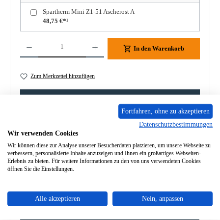
Spartherm Mini Z1-51 Ascherost A
48,75 €*¹
Produkt Anzahl: Gib den gewünschten Wert ein oder benutze die Schaltflächen um die A
In den Warenkorb
Zum Merkzettel hinzufügen
Frage zum Produkt
Fortfahren, ohne zu akzeptieren
Datenschutzbestimmungen
Wir verwenden Cookies
Wir können diese zur Analyse unserer Besucherdaten platzieren, um unsere Webseite zu
verbessern, personalisierte Inhalte anzuzeigen und Ihnen ein großartiges Webseiten-
Beschreibung
Erlebnis zu bieten. Für weitere Informationen zu den von uns verwendeten Cookies
Original Feuerraumauskleidung für den Kamineinsatz
öffnen Sie die Einstellungen.
Spartherm Mini Z1-51 7-teiliges Set Spartherm Mini Z1-51
Feuerraumauskl…
Mehr
Alle akzeptieren
Nein, anpassen
Eigenschaften