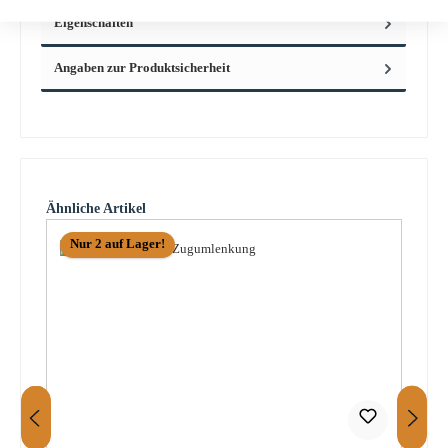
Eigenschaften
Angaben zur Produktsicherheit
Produktgalerie überspringen
Ähnliche Artikel
Nur 2 auf Lager!