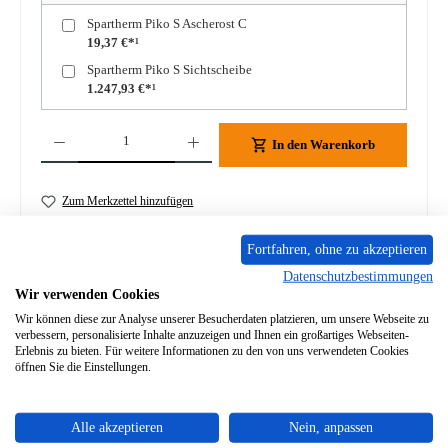
Spartherm Piko S Ascherost C
19,37 €*¹
Spartherm Piko S Sichtscheibe
1.247,93 €*¹
Produkt Anzahl: Gib den gewünschten Wert ein oder benutze die Schaltflächen um die A
In den Warenkorb
Zum Merkzettel hinzufügen
Frage zum Produkt
Fortfahren, ohne zu akzeptieren
Datenschutzbestimmungen
Wir verwenden Cookies
Wir können diese zur Analyse unserer Besucherdaten platzieren, um unsere Webseite zu
verbessern, personalisierte Inhalte anzuzeigen und Ihnen ein großartiges Webseiten-
Erlebnis zu bieten. Für weitere Informationen zu den von uns verwendeten Cookies
Beschreibung
öffnen Sie die Einstellungen.
Original Feuerraumauskleidung B für den Kaminofen
Spartherm Piko S Auskleidung inkl. Zugumlenkung 5-teiliges
Alle akzeptieren
Nein, anpassen
Set Sparthe…
Mehr