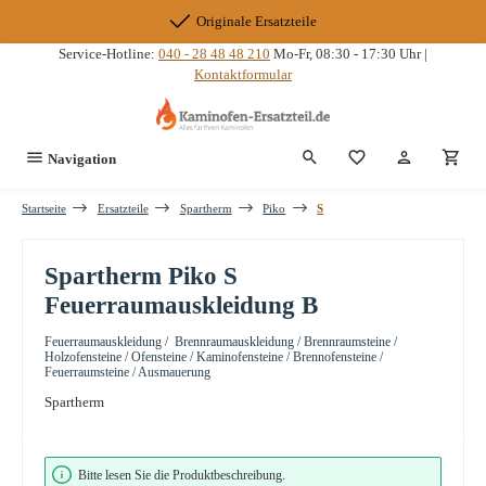
Zum Hauptinhalt springen
Originale Ersatzteile
Service-Hotline:
040 - 28 48 48 210
Mo-Fr, 08:30 - 17:30 Uhr |
Kontaktformular
Du hast 0 Produkte
Navigation
Startseite
Ersatzteile
Spartherm
Piko
S
Spartherm Piko S
Feuerraumauskleidung B
Feuerraumauskleidung / Brennraumauskleidung / Brennraumsteine /
Holzofensteine / Ofensteine / Kaminofensteine / Brennofensteine /
Feuerraumsteine / Ausmauerung
Spartherm
Bildergalerie überspringen
Bitte lesen Sie die Produktbeschreibung.