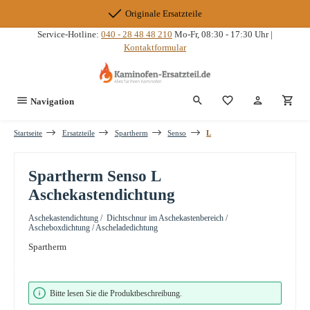
Zum Hauptinhalt springen
Originale Ersatzteile
Service-Hotline:
040 - 28 48 48 210
Mo-Fr, 08:30 - 17:30 Uhr |
Kontaktformular
Du hast 0 Produkte
Navigation
Startseite
Ersatzteile
Spartherm
Senso
L
Spartherm Senso L
Aschekastendichtung
Aschekastendichtung / Dichtschnur im Aschekastenbereich /
Ascheboxdichtung / Ascheladedichtung
Spartherm
Bildergalerie überspringen
Bitte lesen Sie die Produktbeschreibung.