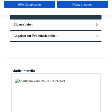
Alle akzeptieren
Nein, anpassen
Original Aschekastendichtung für den Kaminofen Spartherm
Senso L Spartherm Senso L Aschekastendichtung Eckdaten:
Ascheb…
Mehr
Eigenschaften
Angaben zur Produktsicherheit
Produktgalerie überspringen
Ähnliche Artikel