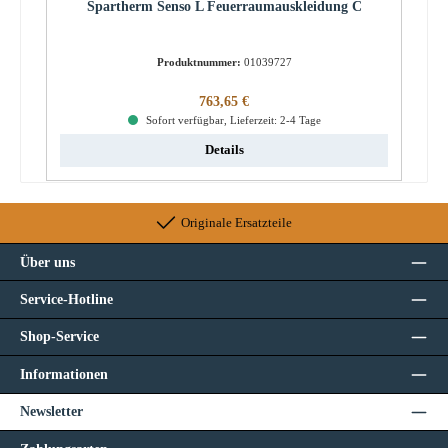
Spartherm Senso L Feuerraumauskleidung C
Produktnummer:
01039727
Regulärer Preis:
763,65 €
Sofort verfügbar, Lieferzeit: 2-4 Tage
Details
Originale Ersatzteile
Über uns
Service-Hotline
Shop-Service
Informationen
Newsletter