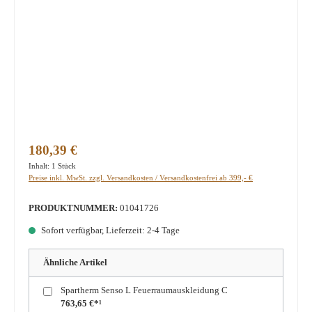
Regulärer Preis:
180,39 €
Inhalt:
1 Stück
Preise inkl. MwSt. zzgl. Versandkosten / Versandkostenfrei ab 399,- €
PRODUKTNUMMER:
01041726
Sofort verfügbar, Lieferzeit: 2-4 Tage
Ähnliche Artikel
Spartherm Senso L Feuerraumauskleidung C
763,65 €*¹