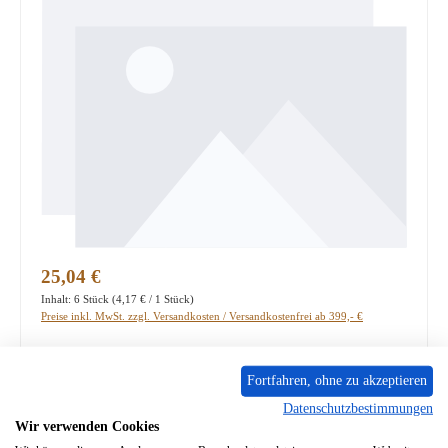
Regulärer Preis:
25,04 €
Inhalt:
6 Stück
(4,17 € / 1 Stück)
Preise inkl. MwSt. zzgl. Versandkosten / Versandkostenfrei ab 399,- €
PRODUKTNUMMER:
01058817
Fortfahren, ohne zu akzeptieren
Lieferzeit ca. 2-3 Wochen
Datenschutzbestimmungen
Wir verwenden Cookies
Produkt Anzahl: Gib den gewünschten Wert ein oder benutze die Schaltflächen um die A
In den Warenkorb