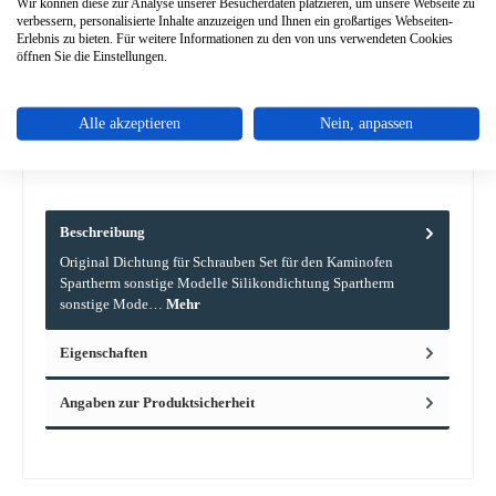
Wir können diese zur Analyse unserer Besucherdaten platzieren, um unsere Webseite zu
verbessern, personalisierte Inhalte anzuzeigen und Ihnen ein großartiges Webseiten-
Erlebnis zu bieten. Für weitere Informationen zu den von uns verwendeten Cookies
Zum Merkzettel hinzufügen
öffnen Sie die Einstellungen.
Frage zum Produkt
Alle akzeptieren
Nein, anpassen
Beschreibung
Original Dichtung für Schrauben Set für den Kaminofen
Spartherm sonstige Modelle Silikondichtung Spartherm
sonstige Mode…
Mehr
Eigenschaften
Angaben zur Produktsicherheit