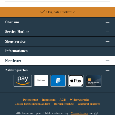
Originale Ersatzteile
Über uns
Service-Hotline
Shop-Service
Informationen
Newsletter
Zahlungsarten
Vorkasse
Amazon Pay
PayPal
Apple Pay
Kreditkarte
Datenschutz
Impressum
AGB
Widerrufsrecht
Cookie Einstellungen ändern
Barrierefreiheit
Widerruf erklären
Alle Preise inkl. gesetzl. Mehrwertsteuer zzgl.
Versandkosten
und ggf.