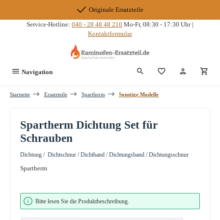
Zum Hauptinhalt springen
Originale Ersatzteile
Service-Hotline:
040 - 28 48 48 210
Mo-Fr, 08:30 - 17:30 Uhr |
Kontaktformular
Du hast 0 Produkte
Navigation
Startseite
Ersatzteile
Spartherm
Sonstige Modelle
Spartherm Dichtung Set für
Schrauben
Dichtung / Dichtschnur / Dichtband / Dichtungsband / Dichtungsschnur
Spartherm
Bildergalerie überspringen
Bitte lesen Sie die Produktbeschreibung.