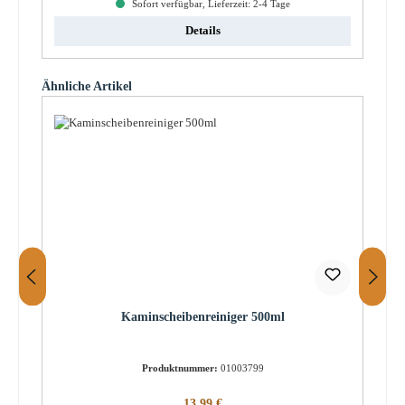
Sofort verfügbar, Lieferzeit: 2-4 Tage
Details
Produktgalerie überspringen
Ähnliche Artikel
Kaminscheibenreiniger 500ml
Produktnummer:
01003799
Regulärer Preis:
13,99 €