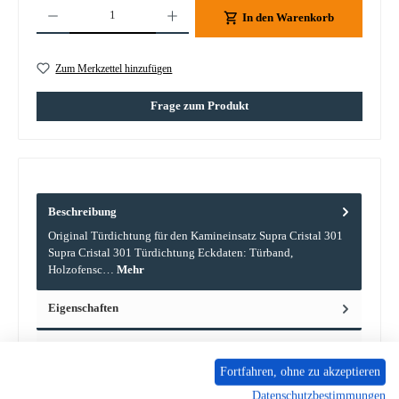
Produkt Anzahl: Gib den gewünschten Wert ein oder benutze die Schaltflächen um die A
In den Warenkorb
Zum Merkzettel hinzufügen
Frage zum Produkt
Beschreibung
Original Türdichtung für den Kamineinsatz Supra Cristal 301
Supra Cristal 301 Türdichtung Eckdaten: Türband,
Holzofensc…
Mehr
Eigenschaften
Angaben zur Produktsicherheit
Fortfahren, ohne zu akzeptieren
Datenschutzbestimmungen