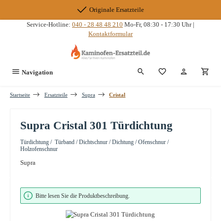
Zum Hauptinhalt springen
Originale Ersatzteile
Service-Hotline:
040 - 28 48 48 210
Mo-Fr, 08:30 - 17:30 Uhr |
Kontaktformular
Du hast 0 Produkte
Navigation
Startseite
Ersatzteile
Supra
Cristal
Supra Cristal 301 Türdichtung
Türdichtung / Türband / Dichtschnur / Dichtung / Ofenschnur /
Holzofenschnur
Supra
Bildergalerie überspringen
Bitte lesen Sie die Produktbeschreibung.