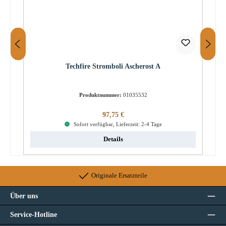
Techfire Stromboli Ascherost A
Produktnummer:
01035532
Regulärer Preis:
97,75 €
Sofort verfügbar, Lieferzeit: 2-4 Tage
Details
Originale Ersatzteile
Über uns
Service-Hotline