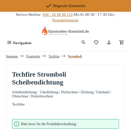
Zum Hauptinhalt springen
Originale Ersatzteile
Service-Hotline:
040 - 28 48 48 210
Mo-Fr, 08:30 - 17:30 Uhr |
Kontaktformular
Du hast 0 Produkte
Navigation
Startseite
Ersatzteile
Techfire
Stromboli
Techfire Stromboli
Scheibendichtung
Scheibendichtung / Glasdichtung / Dichtschnur / Dichtung / Glasband /
Ofenschnur / Holzofenschnur
Techfire
Bildergalerie überspringen
Bitte lesen Sie die Produktbeschreibung.