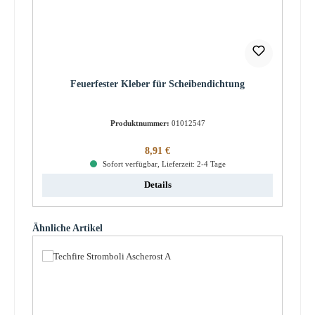
Feuerfester Kleber für Scheibendichtung
Produktnummer:
01012547
Regulärer Preis:
8,91 €
Sofort verfügbar, Lieferzeit: 2-4 Tage
Details
Produktgalerie überspringen
Ähnliche Artikel