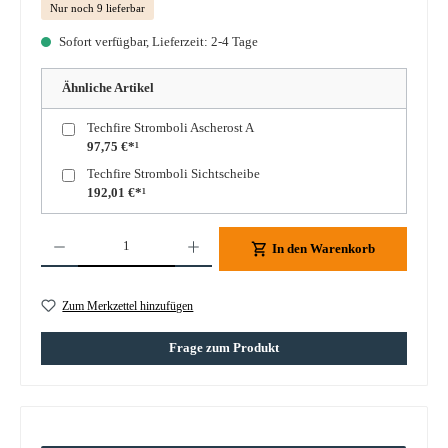
Nur noch 9 lieferbar
Sofort verfügbar, Lieferzeit: 2-4 Tage
Ähnliche Artikel
Techfire Stromboli Ascherost A
97,75 €*¹
Techfire Stromboli Sichtscheibe
192,01 €*¹
Produkt Anzahl: Gib den gewünschten Wert ein oder benutze die Schaltflächen um die A
In den Warenkorb
Zum Merkzettel hinzufügen
Frage zum Produkt