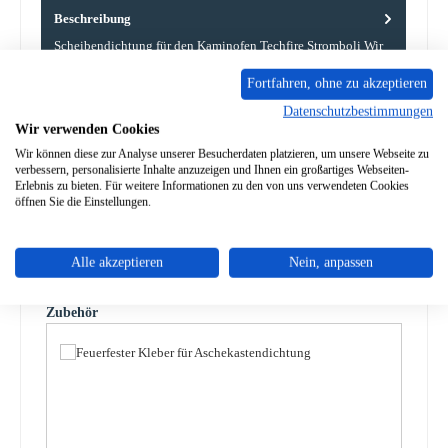
Beschreibung
Scheibendichtung für den Kaminofen Techfire Stromboli Wir
empfehlen einen Kleber für die Montage, der durch
Fortfahren, ohne zu akzeptieren
punktuelles…
Mehr
Datenschutzbestimmungen
Eigenschaften
Wir verwenden Cookies
Wir können diese zur Analyse unserer Besucherdaten platzieren, um unsere Webseite zu
verbessern, personalisierte Inhalte anzuzeigen und Ihnen ein großartiges Webseiten-
Angaben zur Produktsicherheit
Erlebnis zu bieten. Für weitere Informationen zu den von uns verwendeten Cookies
öffnen Sie die Einstellungen.
Alle akzeptieren
Nein, anpassen
Produktgalerie überspringen
Zubehör