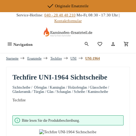
Zum Hauptinhalt springen
Originale Ersatzteile
Service-Hotline:
040 - 28 48 48 210
Mo-Fr, 08:30 - 17:30 Uhr |
Kontaktformular
Du hast 0 Produkte
Navigation
Startseite
Ersatzteile
Techfire
UNI
UNI-1964
Techfire UNI-1964 Sichtscheibe
Sichtscheibe / Ofenglas / Kaminglas / Holzofenglas / Glasscheibe /
Glaskeramik / Türglas / Glas / Schauglas / Scheibe / Kaminscheibe
Techfire
Bildergalerie überspringen
Bitte lesen Sie die Produktbeschreibung.