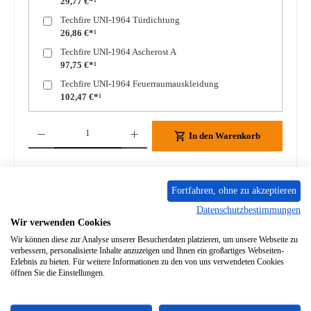
29,77 €*¹
Techfire UNI-1964 Türdichtung
26,86 €*¹
Techfire UNI-1964 Ascherost A
97,75 €*¹
Techfire UNI-1964 Feuerraumauskleidung
102,47 €*¹
Produkt Anzahl: Gib den gewünschten Wert ein oder benutze die Schaltflächen um die A
In den Warenkorb
Zum Merkzettel hinzufügen
Fortfahren, ohne zu akzeptieren
Frage zum Produkt
Datenschutzbestimmungen
Wir verwenden Cookies
Wir können diese zur Analyse unserer Besucherdaten platzieren, um unsere Webseite zu
verbessern, personalisierte Inhalte anzuzeigen und Ihnen ein großartiges Webseiten-
Erlebnis zu bieten. Für weitere Informationen zu den von uns verwendeten Cookies
öffnen Sie die Einstellungen.
Beschreibung
Original Sichtscheibe für den Kaminofen Techfire UNI-1964