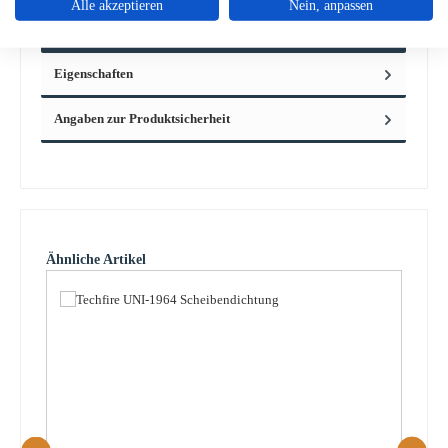
Alle akzeptieren
Nein, anpassen
Techfire UNI-1964 Sichtscheibe Eckdaten: Holzofenglas,
Glassc…
Mehr
Eigenschaften
Angaben zur Produktsicherheit
Produktgalerie überspringen
Ähnliche Artikel