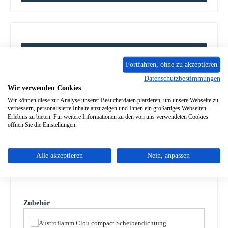
Beschreibung
Fortfahren, ohne zu akzeptieren
Original Sichtscheibe für den Kaminofen Wamsler Athos KF
108 Typ 10840 Wamsler Athos KF 108 Typ 10840
Datenschutzbestimmungen
Sichtscheibe Eckdate…
Mehr
Wir verwenden Cookies
Wir können diese zur Analyse unserer Besucherdaten platzieren, um unsere Webseite zu
verbessern, personalisierte Inhalte anzuzeigen und Ihnen ein großartiges Webseiten-
Eigenschaften
Erlebnis zu bieten. Für weitere Informationen zu den von uns verwendeten Cookies
öffnen Sie die Einstellungen.
Angaben zur Produktsicherheit
Alle akzeptieren
Nein, anpassen
Produktgalerie überspringen
Zubehör