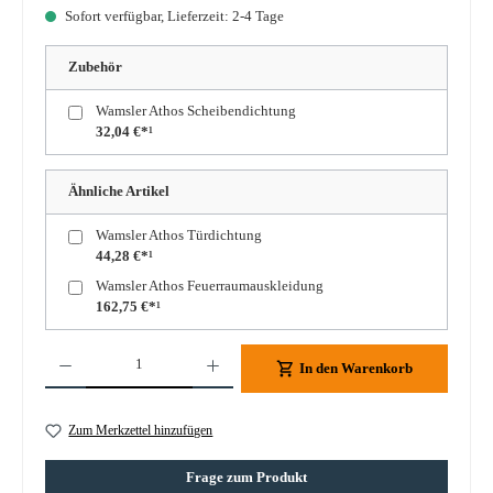
Sofort verfügbar, Lieferzeit: 2-4 Tage
Zubehör
Wamsler Athos Scheibendichtung
32,04 €*¹
Ähnliche Artikel
Wamsler Athos Türdichtung
44,28 €*¹
Wamsler Athos Feuerraumauskleidung
162,75 €*¹
Produkt Anzahl: Gib den gewünschten Wert ein oder benutze die Schaltflächen um die A
In den Warenkorb
Zum Merkzettel hinzufügen
Frage zum Produkt