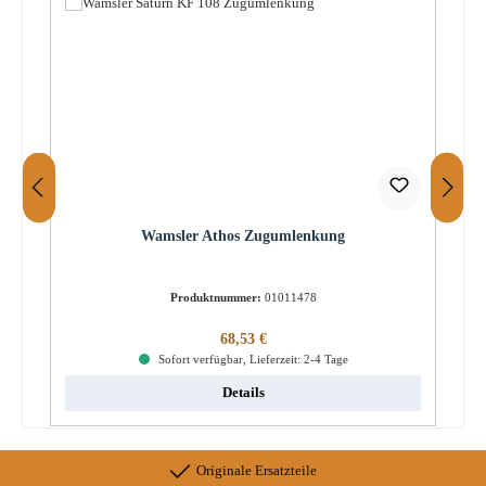
Wamsler Athos Zugumlenkung
Produktnummer:
01011478
Regulärer Preis:
68,53 €
Sofort verfügbar, Lieferzeit: 2-4 Tage
Details
Originale Ersatzteile