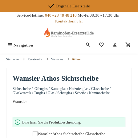
Zum Hauptinhalt springen
Originale Ersatzteile
Service-Hotline:
040 - 28 48 48 210
Mo-Fr, 08:30 - 17:30 Uhr |
Kontaktformular
Du hast 0 Produkte
Navigation
Startseite
Ersatzteile
Wamsler
Athos
Wamsler Athos Sichtscheibe
Sichtscheibe / Ofenglas / Kaminglas / Holzofenglas / Glasscheibe /
Glaskeramik / Türglas / Glas / Schauglas / Scheibe / Kaminscheibe
Wamsler
Bildergalerie überspringen
Bitte lesen Sie die Produktbeschreibung.