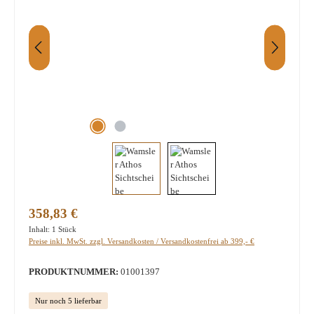
Regulärer Preis:
358,83 €
Inhalt:
1 Stück
Preise inkl. MwSt. zzgl. Versandkosten / Versandkostenfrei ab 399,- €
PRODUKTNUMMER:
01001397
Nur noch 5 lieferbar