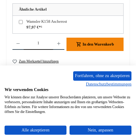
Ähnliche Artikel
Wamsler K158 Ascherost
97,97 €*¹
Produkt Anzahl: Gib den gewünschten Wert ein oder benutze die Schaltflächen um die A
In den Warenkorb
Zum Merkzettel hinzufügen
Frage zum Produkt
Fortfahren, ohne zu akzeptieren
Datenschutzbestimmungen
Wir verwenden Cookies
Wir können diese zur Analyse unserer Besucherdaten platzieren, um unsere Webseite zu
verbessern, personalisierte Inhalte anzuzeigen und Ihnen ein großartiges Webseiten-
Erlebnis zu bieten. Für weitere Informationen zu den von uns verwendeten Cookies
Beschreibung
öffnen Sie die Einstellungen.
Original Knopf für Luftregler Primär für den Küchenherd
Wamsler K158 Wamsler K158 Knopf für Luftregler Primär
Alle akzeptieren
Nein, anpassen
Eckdaten: S…
Mehr