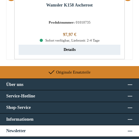
Wamsler K158 Ascherost
Produktnummer:
01010735
Regulärer Preis:
97,97 €
Sofort verfügbar, Lieferzeit: 2-4 Tage
Details
Originale Ersatzteile
Über uns
Service-Hotline
Shop-Service
Informationen
Newsletter