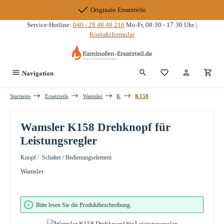
Zum Hauptinhalt springen
Originale Ersatzteile
Service-Hotline:
040 - 28 48 48 210
Mo-Fr, 08:30 - 17:30 Uhr |
Kontaktformular
Du hast 0 Produkte
Navigation
Startseite
Ersatzteile
Wamsler
K
K158
Wamsler K158 Drehknopf für
Leistungsregler
Knopf / Schalter / Bedienungselement
Wamsler
Bildergalerie überspringen
Bitte lesen Sie die Produktbeschreibung.