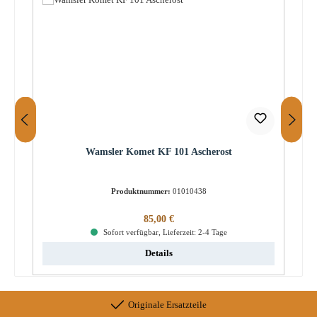
Wamsler Komet KF 101 Ascherost
Produktnummer:
01010438
Regulärer Preis:
85,00 €
Sofort verfügbar, Lieferzeit: 2-4 Tage
Details
Originale Ersatzteile