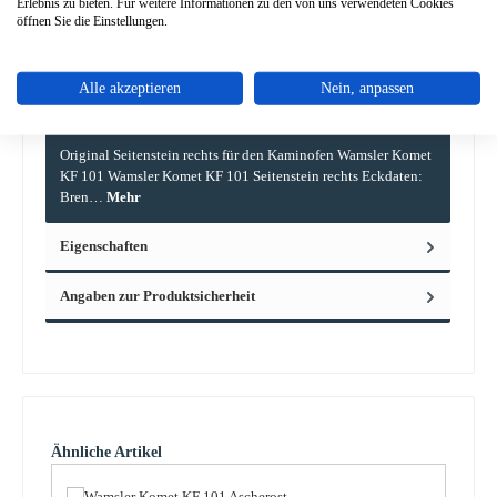
Erlebnis zu bieten. Für weitere Informationen zu den von uns verwendeten Cookies
öffnen Sie die Einstellungen.
Alle akzeptieren
Nein, anpassen
Beschreibung
Original Seitenstein rechts für den Kaminofen Wamsler Komet
KF 101 Wamsler Komet KF 101 Seitenstein rechts Eckdaten:
Bren…
Mehr
Eigenschaften
Angaben zur Produktsicherheit
Produktgalerie überspringen
Ähnliche Artikel