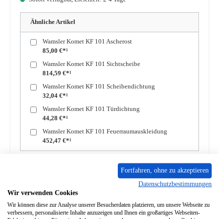
Ähnliche Artikel
Wamsler Komet KF 101 Ascherost
85,00 €*¹
Wamsler Komet KF 101 Sichtscheibe
814,59 €*¹
Wamsler Komet KF 101 Scheibendichtung
32,04 €*¹
Wamsler Komet KF 101 Türdichtung
44,28 €*¹
Wamsler Komet KF 101 Feuerraumauskleidung
452,47 €*¹
Produkt Anzahl: Gib den gewünschten Wert ein oder benutze die Schaltflächen um die A
In den Warenkorb
Fortfahren, ohne zu akzeptieren
Datenschutzbestimmungen
Wir verwenden Cookies
Zum Merkzettel hinzufügen
Wir können diese zur Analyse unserer Besucherdaten platzieren, um unsere Webseite zu
verbessern, personalisierte Inhalte anzuzeigen und Ihnen ein großartiges Webseiten-
Frage zum Produkt