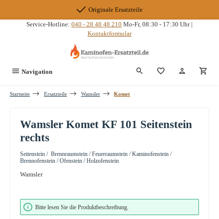
Zum Hauptinhalt springen
Originale Ersatzteile
Service-Hotline:
040 - 28 48 48 210
Mo-Fr, 08:30 - 17:30 Uhr |
Kontaktformular
Du hast 0 Produkte
Navigation
Startseite
Ersatzteile
Wamsler
Komet
Wamsler Komet KF 101 Seitenstein
rechts
Seitenstein / Brennraumstein / Feuerraumstein / Kaminofenstein /
Brennofenstein / Ofenstein / Holzofenstein
Wamsler
Bildergalerie überspringen
Bitte lesen Sie die Produktbeschreibung.