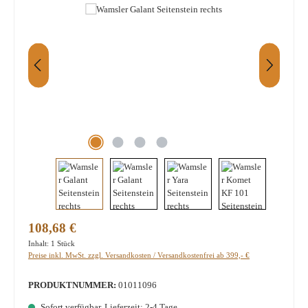
Regulärer Preis:
108,68 €
Inhalt:
1 Stück
Preise inkl. MwSt. zzgl. Versandkosten / Versandkostenfrei ab 399,- €
PRODUKTNUMMER:
01011096
Sofort verfügbar, Lieferzeit: 2-4 Tage