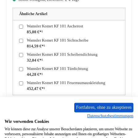
Ähnliche Artikel
Wamsler Komet KF 101 Ascherost
85,00 €*¹
Wamsler Komet KF 101 Sichtscheibe
814,59 €*¹
Wamsler Komet KF 101 Scheibendichtung
32,04 €*¹
Wamsler Komet KF 101 Türdichtung
44,28 €*¹
Wamsler Komet KF 101 Feuerraumauskleidung
452,47 €*¹
Produkt Anzahl: Gib den gewünschten Wert ein oder benutze die Schaltflächen um die A
In den Warenkorb
Fortfahren, ohne zu akzeptieren
Datenschutzbestimmungen
Wir verwenden Cookies
Zum Merkzettel hinzufügen
Wir können diese zur Analyse unserer Besucherdaten platzieren, um unsere Webseite zu
verbessern, personalisierte Inhalte anzuzeigen und Ihnen ein großartiges Webseiten-
Frage zum Produkt