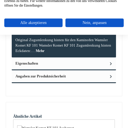
Erlebnis zu bieten. Für weitere Informationen zu den von uns verwendeten Cookies
öffnen Sie die Einstellungen.
Alle akzeptieren
Nein, anpassen
Beschreibung
Original Zugumlenkung hinten für den Kaminofen Wamsler
Komet KF 101 Wamsler Komet KF 101 Zugumlenkung hinten
Eckdaten:…
Mehr
Eigenschaften
Angaben zur Produktsicherheit
Produktgalerie überspringen
Ähnliche Artikel