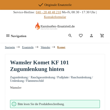
Zum Hauptinhalt springen
Originale Ersatzteile
Service-Hotline:
040 - 28 48 48 210
Mo-Fr, 08:30 - 17:30 Uhr |
Kontaktformular
Du hast 0 Produkte
Navigation
Startseite
Ersatzteile
Wamsler
Komet
Wamsler Komet KF 101
Zugumlenkung hinten
Zugumlenkung / Rauchgasumlenkung / Prallplatte / Rauchumlenkung /
Umlenkung / Flammenschild
Wamsler
Bildergalerie überspringen
Bitte lesen Sie die Produktbeschreibung.