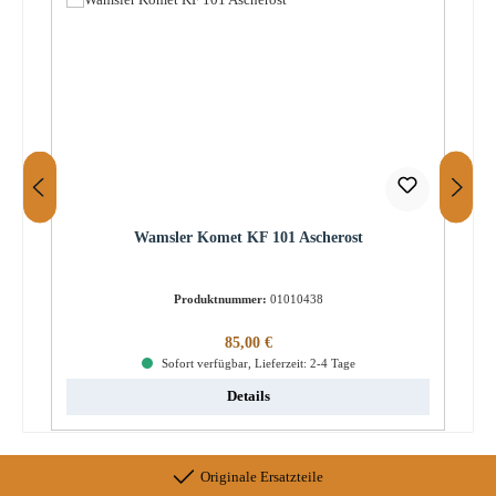
Wamsler Komet KF 101 Ascherost
Produktnummer:
01010438
Regulärer Preis:
85,00 €
Sofort verfügbar, Lieferzeit: 2-4 Tage
Details
Originale Ersatzteile