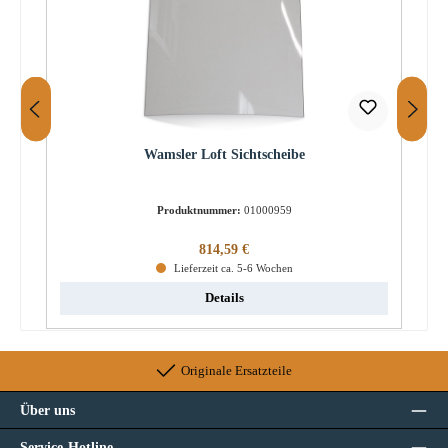
Wamsler Loft Sichtscheibe
Produktnummer:
01000959
Regulärer Preis:
814,59 €
Lieferzeit ca. 5-6 Wochen
Details
Originale Ersatzteile
Über uns
Service-Hotline