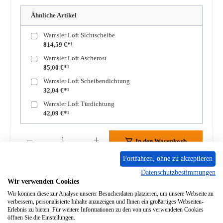
Ähnliche Artikel
Wamsler Loft Sichtscheibe
814,59 €*¹
Wamsler Loft Ascherost
85,00 €*¹
Wamsler Loft Scheibendichtung
32,04 €*¹
Wamsler Loft Türdichtung
42,09 €*¹
Produkt Anzahl: Gib den gewünschten Wert ein oder benutze die Schaltflächen um die A
In den Warenkorb
Fortfahren, ohne zu akzeptieren
Zum Merkzettel hinzufügen
Datenschutzbestimmungen
Wir verwenden Cookies
Frage zum Produkt
Wir können diese zur Analyse unserer Besucherdaten platzieren, um unsere Webseite zu
verbessern, personalisierte Inhalte anzuzeigen und Ihnen ein großartiges Webseiten-
Erlebnis zu bieten. Für weitere Informationen zu den von uns verwendeten Cookies
öffnen Sie die Einstellungen.