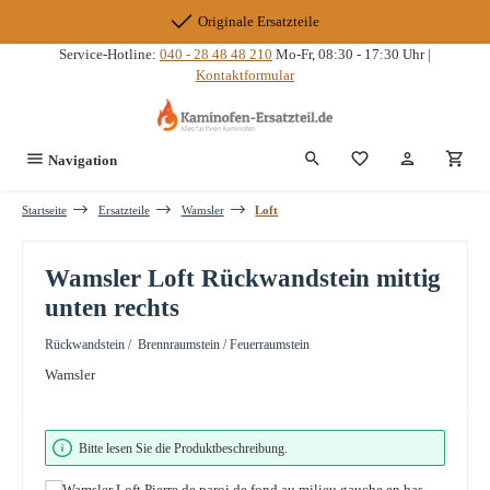
Zum Hauptinhalt springen
Originale Ersatzteile
Service-Hotline:
040 - 28 48 48 210
Mo-Fr, 08:30 - 17:30 Uhr |
Kontaktformular
Du hast 0 Produkte
Navigation
Startseite
Ersatzteile
Wamsler
Loft
Wamsler Loft Rückwandstein mittig
unten rechts
Rückwandstein / Brennraumstein / Feuerraumstein
Wamsler
Bildergalerie überspringen
Bitte lesen Sie die Produktbeschreibung.