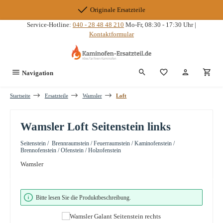
Zum Hauptinhalt springen
Originale Ersatzteile
Service-Hotline:
040 - 28 48 48 210
Mo-Fr, 08:30 - 17:30 Uhr |
Kontaktformular
Du hast 0 Produkte
Navigation
Startseite
Ersatzteile
Wamsler
Loft
Wamsler Loft Seitenstein links
Seitenstein / Brennraumstein / Feuerraumstein / Kaminofenstein /
Brennofenstein / Ofenstein / Holzofenstein
Wamsler
Bildergalerie überspringen
Bitte lesen Sie die Produktbeschreibung.