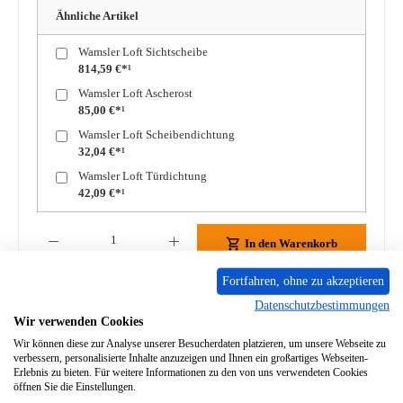
Ähnliche Artikel
Wamsler Loft Sichtscheibe
814,59 €*¹
Wamsler Loft Ascherost
85,00 €*¹
Wamsler Loft Scheibendichtung
32,04 €*¹
Wamsler Loft Türdichtung
42,09 €*¹
Produkt Anzahl: Gib den gewünschten Wert ein oder benutze die Schaltflächen um die A
In den Warenkorb
Fortfahren, ohne zu akzeptieren
Zum Merkzettel hinzufügen
Datenschutzbestimmungen
Wir verwenden Cookies
Frage zum Produkt
Wir können diese zur Analyse unserer Besucherdaten platzieren, um unsere Webseite zu
verbessern, personalisierte Inhalte anzuzeigen und Ihnen ein großartiges Webseiten-
Erlebnis zu bieten. Für weitere Informationen zu den von uns verwendeten Cookies
öffnen Sie die Einstellungen.