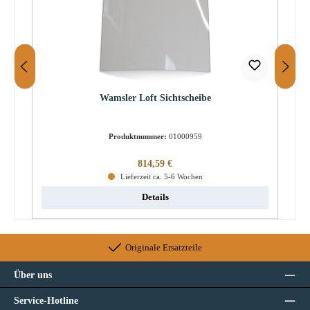
Wamsler Loft Sichtscheibe
Produktnummer:
01000959
Regulärer Preis:
814,59 €
Lieferzeit ca. 5-6 Wochen
Details
Originale Ersatzteile
Über uns
Service-Hotline