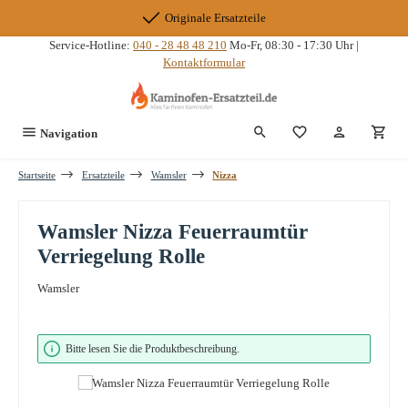
Zum Hauptinhalt springen
Originale Ersatzteile
Service-Hotline:
040 - 28 48 48 210
Mo-Fr, 08:30 - 17:30 Uhr |
Kontaktformular
Du hast 0 Produkte
Navigation
Startseite
Ersatzteile
Wamsler
Nizza
Wamsler Nizza Feuerraumtür
Verriegelung Rolle
Wamsler
Bildergalerie überspringen
Bitte lesen Sie die Produktbeschreibung.