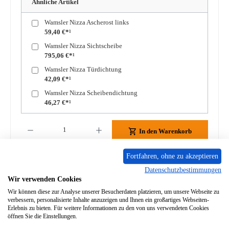
Ähnliche Artikel
Wamsler Nizza Ascherost links
59,40 €*¹
Wamsler Nizza Sichtscheibe
795,06 €*¹
Wamsler Nizza Türdichtung
42,09 €*¹
Wamsler Nizza Scheibendichtung
46,27 €*¹
Produkt Anzahl: Gib den gewünschten Wert ein oder benutze die Schaltflächen um die A
In den Warenkorb
Fortfahren, ohne zu akzeptieren
Zum Merkzettel hinzufügen
Datenschutzbestimmungen
Wir verwenden Cookies
Frage zum Produkt
Wir können diese zur Analyse unserer Besucherdaten platzieren, um unsere Webseite zu
verbessern, personalisierte Inhalte anzuzeigen und Ihnen ein großartiges Webseiten-
Erlebnis zu bieten. Für weitere Informationen zu den von uns verwendeten Cookies
öffnen Sie die Einstellungen.