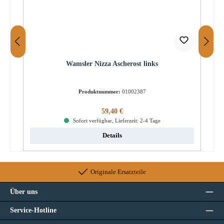
Wamsler Nizza Ascherost links
Produktnummer:
01002387
Regulärer Preis:
59,40 €
Sofort verfügbar, Lieferzeit: 2-4 Tage
Details
Originale Ersatzteile
Über uns
Service-Hotline