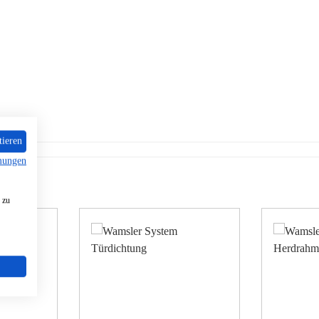
tieren
mungen
 zu