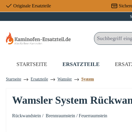
Originale Ersatzteile
Sicher
 Hauptinhalt springen
Zur Suche springen
Zur Hauptnavigation springen
S
STARTSEITE
ERSATZTEILE
ERSAT
Startseite
Ersatzteile
Wamsler
System
Wamsler System Rückwand
Rückwandstein / Brennraumstein / Feuerraumstein