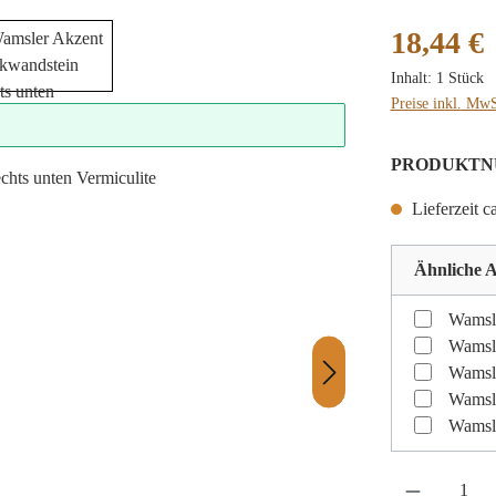
Regulärer Preis
18,44 €
Inhalt:
1 Stück
Preise inkl. MwS
PRODUKTN
Lieferzeit c
Ähnliche A
Wamsle
Wamsle
Wamsl
Wamsl
Wamsl
Produkt Anzahl: 