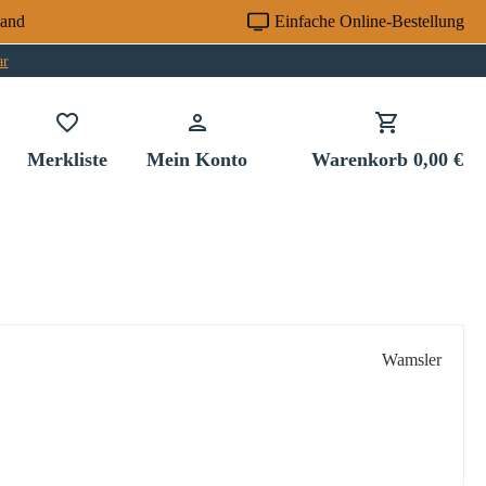
sand
Einfache Online-Bestellung
ar
Du hast 0 Produkte auf dem Merkzettel
Merkliste
Mein Konto
Warenkorb
0,00 €
Wamsler