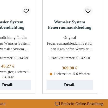
sler System
Wamsler System
ibendichtung
Feuerraumauskleidung
ichtung für den
Original
en Wamsler System
Feuerraumauskleidung Set für
Wamsler System KF
den Kaminofen Wamsler
cheibendichtung
System Typ 10190 passend
tnummer:
01014379
Produktnummer:
01042590
htschnur,
für 9kW bis Baujahr 2010 8-
Regulärer Preis:
46,27 €
nur Kordeldichtung
teiliges Set Wamsler System
Regulärer Preis:
369,98 €
00 m Durchmesser 6
verfügbar, Lieferzeit:
Typ 10190
Lieferzeit ca. 5-6 Wochen
2-4 Tage
mm
Feuerraumauskleidung
Eckdaten: 8 Stück
Details
Details
Feuerraumauskleidung,
Brennraumsteine Material
Vermiculite Rückwandstein
sand
Einfache Online-Bestellung
links oben (225 x 250 x 30