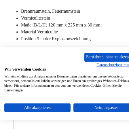
Brennraumstein, Feuerraumstein
Vermiculitestein
Maße (B/L/H) 120 mm x 225 mm x 30 mm
Material Vermiculite
Position 9 in der Explosionszeichnung
Fortfahren, ohne zu akzep
Datenschutzbestim
Wir verwenden Cookies
Ähnliche Artikel
Wir können diese zur Analyse unserer Besucherdaten platzieren, um unsere Webseite zu
verbessern, personalisierte Inhalte anzuzeigen und Ihnen ein großartiges Webseiten-Erlebnis
bieten. Für weitere Informationen zu den von uns verwendeten Cookies öffnen Sie die
Produktgalerie überspringen
Einstellungen.
Nur 1 auf Lager!
Alle akzeptieren
Nein, anpassen