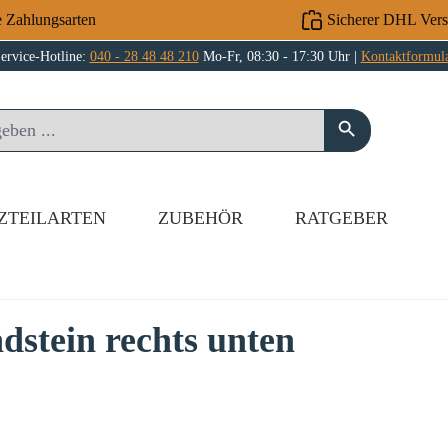
e Zahlungsarten
Sicherer DHL Ver
ervice-Hotline:
040 - 28 48 48 210
Mo-Fr, 08:30 - 17:30 Uhr |
Kontaktformul
ZTEILARTEN
ZUBEHÖR
RATGEBER
stein rechts unten