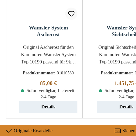
Wamsler System
Wamsler Sy
Ascherost
Sichtschei
Original Ascherost für den
Original Sichtscheibe für
Kaminofen Wamsler System
Kaminofen Wamsle
Typ 10190 passend für 9kW
Typ 10190 passend für 9kW
bis Baujahr 2010 Wamsler
bis 2010 Wamsler System Typ
Produktnummer:
01010530
Produktnummer:
System Typ 10190 Ascherost
10190 Sichtscheibe Eckdaten:
Regulärer Preis:
Regulärer
85,00 €
1.451,75 
Eckdaten: Kaminrost,
Ofenglas, Türgl
Rostgitter Maße (B/L/H) 180
Sofort verfügbar, Lieferzeit:
(B/L/H) 600 mm x
Sofort verfügbar, 
2-4 Tage
2-4 Tage
mm x 180 mm x 15 mm
5 mm Bogenlänge
Durchmesser 180 mm
Material Glas For
Details
Details
Material Guss Form rund
hitzebeständig mi
bedrucktem Rand
gebogen mit Aus
Originale Ersatzteile
Sicher