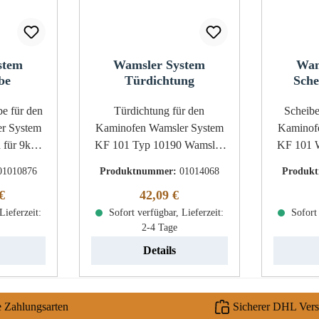
stem
Wamsler System
Wam
be
Türdichtung
Sche
 den
Türdichtung für den
Scheibend
r System
Kaminofen Wamsler System
Kaminof
KF 101 Typ 10190 Wamsler
KF 101 
System KF 101 Typ 10190
101 S
01010876
Produktnummer:
01014068
Produk
Türdichtung Eckdaten:
Eckdaten: Dic
 Preis:
Regulärer Preis:
€
42,09 €
as Maße
Ofenschnur, Holzofenschnur
Ofensch
 760 mm x
Lieferzeit:
Kordeldichtung Länge 3,00 m
Sofort verfügbar, Lieferzeit:
Länge 3,
Sofort 
2-4 Tage
 602 mm
Durchmesser 12 mm
m gebogen
Details
t schwarz
 leicht
sparung
e Zahlungsarten
Sicherer DHL Ver