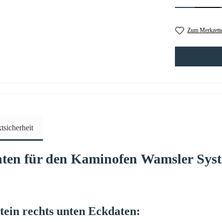
Zum Merkzette
sicherheit
nten
für den Kaminofen
Wamsler
Sys
tein
rechts
unten
Eckdaten: