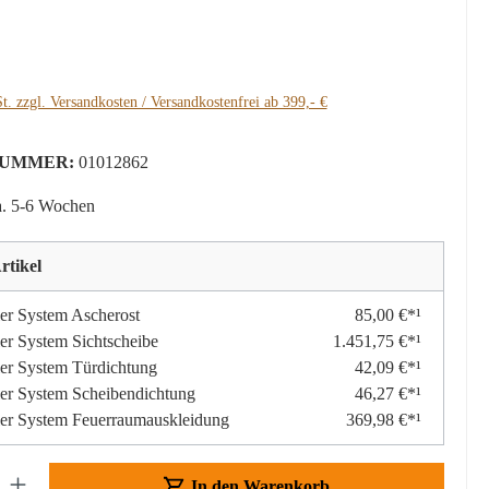
:
t. zzgl. Versandkosten / Versandkostenfrei ab 399,- €
UMMER:
01012862
a. 5-6 Wochen
rtikel
r System Ascherost
85,00 €*¹
r System Sichtscheibe
1.451,75 €*¹
er System Türdichtung
42,09 €*¹
er System Scheibendichtung
46,27 €*¹
er System Feuerraumauskleidung
369,98 €*¹
Gib den gewünschten Wert ein oder benutze die Schaltflächen um die Anzahl z
In den Warenkorb