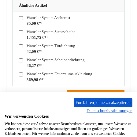
Ähnliche Artikel
Wamsler System Ascherost
85,00 €*¹
Wamsler System Sichtscheibe
1.451,75 €*¹
Wamsler System Türdichtung
42,09 €*¹
Wamsler System Scheibendichtung
46,27 €*¹
Wamsler System Feuerraumauskleidung
369,98 €*¹
Produkt Anzahl: Gib den gewünschten Wert ein oder benutze die Schaltflächen um die A
In den Warenkorb
Fortfahren, ohne zu akzeptieren
Datenschutzbestimmungen
Zum Merkzettel hinzufügen
Wir verwenden Cookies
Wir können diese zur Analyse unserer Besucherdaten platzieren, um unsere Webseite zu
Frage zum Produkt
verbessern, personalisierte Inhalte anzuzeigen und Ihnen ein großartiges Webseiten-
Erlebnis zu bieten. Für weitere Informationen zu den von uns verwendeten Cookies