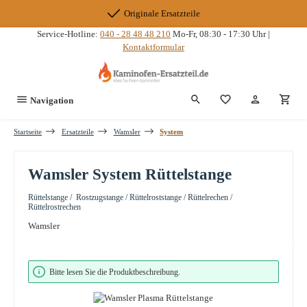
Zum Hauptinhalt springen
Originale Ersatzteile
Service-Hotline:
040 - 28 48 48 210
Mo-Fr, 08:30 - 17:30 Uhr |
Kontaktformular
Du hast 0 Produkte
Navigation
Startseite
Ersatzteile
Wamsler
System
Wamsler System Rüttelstange
Rüttelstange / Rostzugstange / Rüttelroststange / Rüttelrechen /
Rüttelrostrechen
Wamsler
Bildergalerie überspringen
Bitte lesen Sie die Produktbeschreibung.