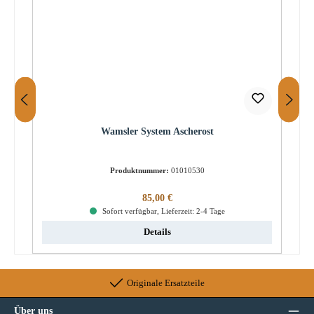
Wamsler System Ascherost
Produktnummer:
01010530
Regulärer Preis:
85,00 €
Sofort verfügbar, Lieferzeit: 2-4 Tage
Details
Originale Ersatzteile
Über uns