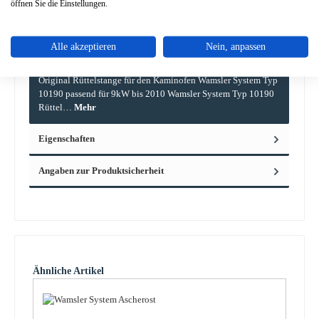
öffnen Sie die Einstellungen.
Alle akzeptieren
Nein, anpassen
Beschreibung
Original Rüttelstange für den Kaminofen Wamsler System Typ
10190 passend für 9kW bis 2010 Wamsler System Typ 10190
Rüttel…
Mehr
Eigenschaften
Angaben zur Produktsicherheit
Produktgalerie überspringen
Ähnliche Artikel