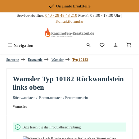
Zum Hauptinhalt springen
Originale Ersatzteile
Service-Hotline:
040 - 28 48 48 210
Mo-Fr, 08:30 - 17:30 Uhr |
Kontaktformular
Du hast 0 Produkte
Navigation
Startseite
Ersatzteile
Wamsler
Typ 10182
Wamsler Typ 10182 Rückwandstein
links oben
Rückwandstein / Brennraumstein / Feuerraumstein
Wamsler
Bildergalerie überspringen
Bitte lesen Sie die Produktbeschreibung.