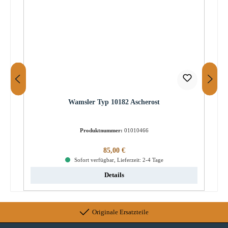
Wamsler Typ 10182 Ascherost
Produktnummer:
01010466
Regulärer Preis:
85,00 €
Sofort verfügbar, Lieferzeit: 2-4 Tage
Details
Originale Ersatzteile