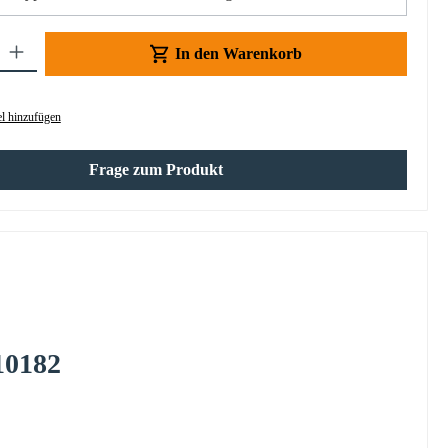
Gib den gewünschten Wert ein oder benutze die Schaltflächen um die Anzahl z
In den Warenkorb
l hinzufügen
Frage zum Produkt
10182