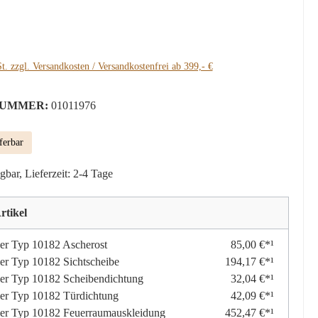
:
t. zzgl. Versandkosten / Versandkostenfrei ab 399,- €
UMMER:
01011976
ferbar
gbar, Lieferzeit: 2-4 Tage
rtikel
er Typ 10182 Ascherost
85,00 €*¹
r Typ 10182 Sichtscheibe
194,17 €*¹
er Typ 10182 Scheibendichtung
32,04 €*¹
er Typ 10182 Türdichtung
42,09 €*¹
er Typ 10182 Feuerraumauskleidung
452,47 €*¹