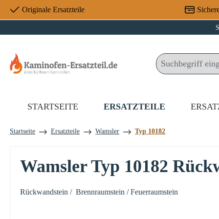
Originale Ersatzteile
Sicher
 Hauptinhalt springen
Zur Suche springen
Zur Hauptnavigation springen
S
STARTSEITE
ERSATZTEILE
ERSAT
Startseite
Ersatzteile
Wamsler
Typ 10182
Wamsler Typ 10182 Rückw
Rückwandstein / Brennraumstein / Feuerraumstein