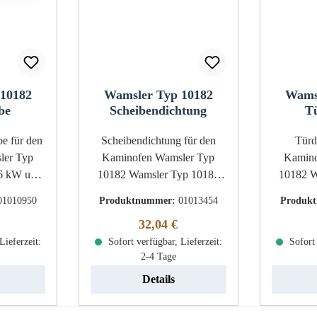
10182
Wamsler Typ 10182
Wams
be
Scheibendichtung
T
 den
Scheibendichtung für den
Türdich
ler Typ
Kaminofen Wamsler Typ
Kamino
10182 Wamsler Typ 10182
10182 Wamsler Typ 10182
jahr 2001
Scheibendichtung Eckdaten:
Türdichtun
01010950
Produktnummer:
01013454
Produk
10182
Glasdichtung, Dichtung
Dichtsch
r Preis:
Regulärer Preis:
32,04 €
Kordeldichtung Länge 2,00 m
Kordeldi
keramik
Lieferzeit:
Sofort verfügbar, Lieferzeit:
Durchmesser 6 mm
Sofort 
Durc
2-4 Tage
 mm x 455
al Glas
Details
eständig