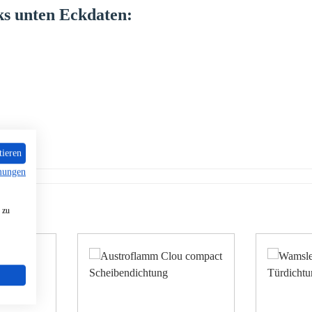
ks
unten
Eckdaten:
tieren
mungen
 zu