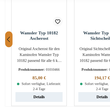
Wamsler Typ 10182
Wamsler Typ 
Ascherost
Sichtschei
Original Ascherost für den
Original Sichtscheibe für
Kaminofen Wamsler Typ
Kaminofen Wams
10182 passend für alle 6 kW
10182 passend für 6 kW und
und 8 kW Geräte ab Baujahr
8 kW Geräte ab Bau
Produktnummer:
01010466
Produktnummer:
2001 Wamsler Typ 10182
Wamsler Typ 
Regulärer Preis:
Reguläre
85,00 €
194,17 €
Ascherost Eckdaten:
Sichtscheibe Eckdaten:
Kaminrost, Rostgitter Maße
Sofort verfügbar, Lieferzeit:
Kaminglas, Glas
Sofort verfügbar, 
2-4 Tage
2-4 Tage
(B/L/H) 180 mm x 180 mm x
Maße (B/L/H) 365
15 mm Durchmesser 180 mm
mm x 4 mm Materi
Details
Details
Material Guss Form rund
Form flach hitzeb