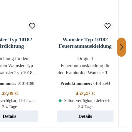
ler Typ 10182
Wamsler Typ 10182
ürdichtung
Feuerraumauskleidung
tung für den
Original
fen Wamsler Typ
Feuerraumauskleidung für
den Kaminofen Wamsler Typ
g Eckdaten:
10182 Passend für 6 kW und
tnummer:
01014190
Produktnummer:
01015593
nur, Holzofenschnur
8 kW Geräte ab Baujahr 2001
Regulärer Preis:
Regulärer Preis:
42,09 €
452,47 €
chtung Länge 3,00 m
8-teiliges Set Wamsler Typ
verfügbar, Lieferzeit:
hmesser 12 mm
10182 Feuerraumauskleidung
Sofort verfügbar, Lieferzeit:
2-4 Tage
2-4 Tage
Eckdaten: 8 Stück
Feuerraumauskleidung,
Details
Details
Brennraumsteine Material
Vermiculite Rückwandstein