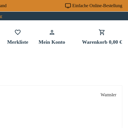
sand
Einfache Online-Bestellung
ar
Du hast 0 Produkte auf dem Merkzettel
Merkliste
Mein Konto
Warenkorb
0,00 €
Wamsler