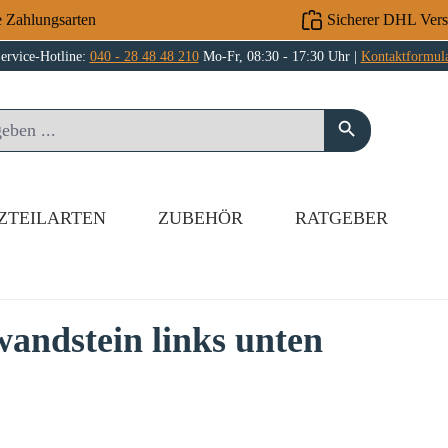
e Zahlungsarten
Sicherer DHL Ver
ervice-Hotline:
040 - 28 48 48 210
Mo-Fr, 08:30 - 17:30 Uhr |
Kontaktformul
ZTEILARTEN
ZUBEHÖR
RATGEBER
andstein links unten