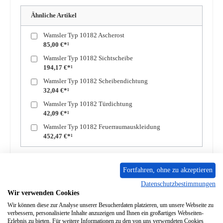
Ähnliche Artikel
Wamsler Typ 10182 Ascherost
85,00 €*¹
Wamsler Typ 10182 Sichtscheibe
194,17 €*¹
Wamsler Typ 10182 Scheibendichtung
32,04 €*¹
Wamsler Typ 10182 Türdichtung
42,09 €*¹
Wamsler Typ 10182 Feuerraumauskleidung
452,47 €*¹
Produkt Anzahl: Gib den gewünschten Wert ein oder benutze die Schaltflächen um die A
In den Warenkorb
Fortfahren, ohne zu akzeptieren
Datenschutzbestimmungen
Wir verwenden Cookies
Zum Merkzettel hinzufügen
Wir können diese zur Analyse unserer Besucherdaten platzieren, um unsere Webseite zu
verbessern, personalisierte Inhalte anzuzeigen und Ihnen ein großartiges Webseiten-
Frage zum Produkt
Erlebnis zu bieten. Für weitere Informationen zu den von uns verwendeten Cookies