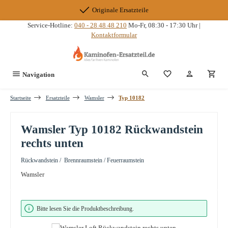
Zum Hauptinhalt springen
Originale Ersatzteile
Service-Hotline:
040 - 28 48 48 210
Mo-Fr, 08:30 - 17:30 Uhr |
Kontaktformular
Du hast 0 Produkte
Navigation
Startseite
Ersatzteile
Wamsler
Typ 10182
Wamsler Typ 10182 Rückwandstein
rechts unten
Rückwandstein / Brennraumstein / Feuerraumstein
Wamsler
Bildergalerie überspringen
Bitte lesen Sie die Produktbeschreibung.