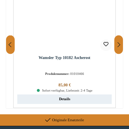
Wamsler Typ 10182 Ascherost
Produktnummer:
01010466
Regulärer Preis:
85,00 €
Sofort verfügbar, Lieferzeit: 2-4 Tage
Details
Originale Ersatzteile