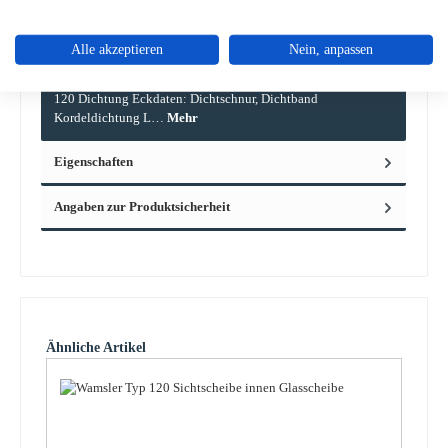
Alle akzeptieren
Nein, anpassen
Beschreibung
Dichtung für den Küchenherd Wamsler Typ 120 Wamsler Typ
120 Dichtung Eckdaten: Dichtschnur, Dichtband
Kordeldichtung L…
Mehr
Eigenschaften
Angaben zur Produktsicherheit
Produktgalerie überspringen
Ähnliche Artikel