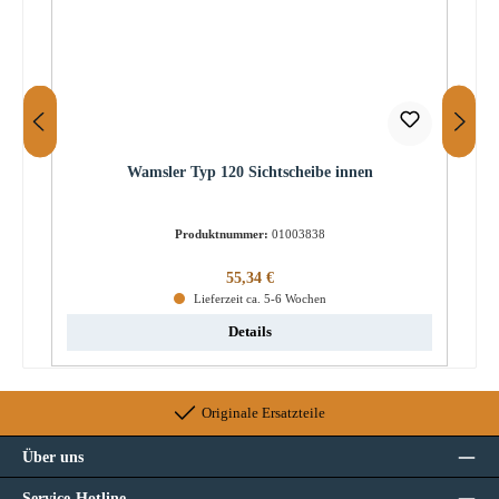
Wamsler Typ 120 Sichtscheibe innen
Produktnummer:
01003838
Regulärer Preis:
55,34 €
Lieferzeit ca. 5-6 Wochen
Details
Originale Ersatzteile
Über uns
Service-Hotline