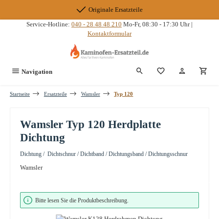
Zum Hauptinhalt springen
Originale Ersatzteile
Service-Hotline:
040 - 28 48 48 210
Mo-Fr, 08:30 - 17:30 Uhr |
Kontaktformular
Du hast 0 Produkte
Navigation
Startseite
Ersatzteile
Wamsler
Typ 120
Wamsler Typ 120 Herdplatte
Dichtung
Dichtung / Dichtschnur / Dichtband / Dichtungsband / Dichtungsschnur
Wamsler
Bildergalerie überspringen
Bitte lesen Sie die Produktbeschreibung.