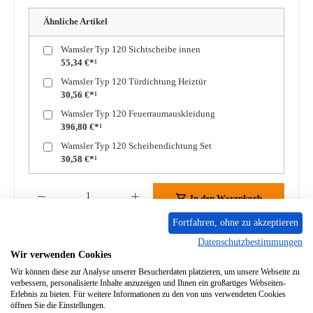
Ähnliche Artikel
Wamsler Typ 120 Sichtscheibe innen
55,34 €*¹
Wamsler Typ 120 Türdichtung Heiztür
30,56 €*¹
Wamsler Typ 120 Feuerraumauskleidung
396,80 €*¹
Wamsler Typ 120 Scheibendichtung Set
30,58 €*¹
Produkt Anzahl: Gib den gewünschten Wert ein oder benutze die Schaltflächen um die A
In den Warenkorb
Fortfahren, ohne zu akzeptieren
Zum Merkzettel hinzufügen
Datenschutzbestimmungen
Wir verwenden Cookies
Frage zum Produkt
Wir können diese zur Analyse unserer Besucherdaten platzieren, um unsere Webseite zu
verbessern, personalisierte Inhalte anzuzeigen und Ihnen ein großartiges Webseiten-
Erlebnis zu bieten. Für weitere Informationen zu den von uns verwendeten Cookies
öffnen Sie die Einstellungen.