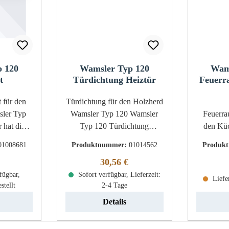
 120
Wamsler Typ 120
Wam
t
Türdichtung Heiztür
Feuerr
en
Türdichtung für den Holzherd
ler Typ
Wamsler Typ 120 Wamsler
Feuerrau
Typ 120 Türdichtung
den Kü
Artikels
Eckdaten: Dichtung,
Typ 120 5-teil
01008681
Produktnummer:
01014562
Produk
 wir über
Ofenschnur Kordeldichtung
Wam
r Preis:
Regulärer Preis:
30,56 €
verfügen,
Länge 1,40 m Durchmesser 9
Feuer
l bei uns
fügbar,
Sofort verfügbar, Lieferzeit:
mm Position 35 in der
Liefe
stellt
2-4 Tage
r Typ 120
Explosionszeichnung
Feuer
Brennraums
Details
fenrost
Schamott
unten