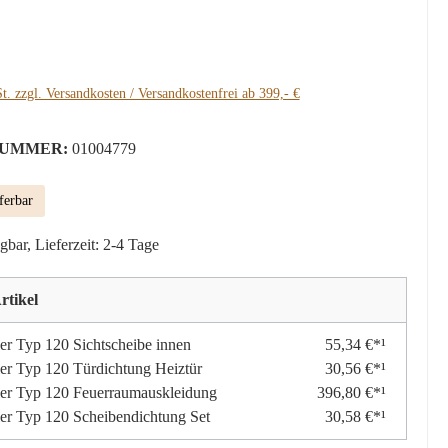
:
t. zzgl. Versandkosten / Versandkostenfrei ab 399,- €
UMMER:
01004779
ferbar
gbar, Lieferzeit: 2-4 Tage
rtikel
r Typ 120 Sichtscheibe innen
55,34 €*¹
r Typ 120 Türdichtung Heiztür
30,56 €*¹
er Typ 120 Feuerraumauskleidung
396,80 €*¹
r Typ 120 Scheibendichtung Set
30,58 €*¹