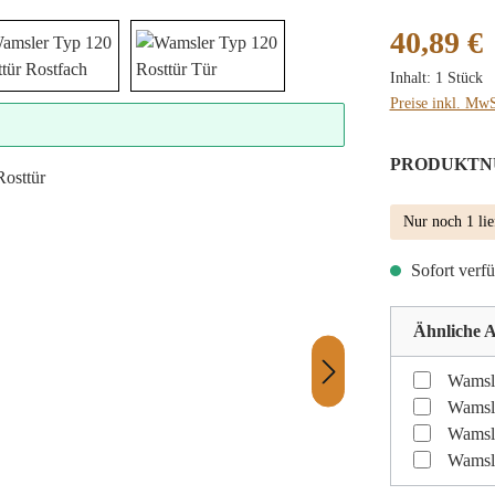
Regulärer Preis
40,89 €
Inhalt:
1 Stück
Preise inkl. MwS
PRODUKTN
Nur noch 1 lie
Sofort verfü
Ähnliche A
Wamsle
Wamsle
Wamsl
Wamsle