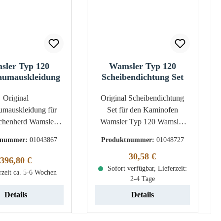
sler Typ 120
Wamsler Typ 120
aumauskleidung
Scheibendichtung Set
Original
Original Scheibendichtung
mauskleidung für
Set für den Kaminofen
chenherd Wamsler
Wamsler Typ 120 Wamsler
iges Set
Typ 120 Scheibendichtung
tnummer:
01043867
Produktnummer:
01048727
sler Typ 120
Eckdaten: Dichtband,
Regulärer Preis:
30,58 €
raumauskleidung
Dichtschnur Kordeldichtung
Regulärer Preis:
396,80 €
Eckdaten:
Länge 2,50 m Durchmesser
Sofort verfügbar, Lieferzeit:
rzeit ca. 5-6 Wochen
2-4 Tage
raumauskleidung,
6mm Kleber Eckdaten: 1
teine Material
Stück 20ml hitzebeständig
Details
Details
e Seitenstein links
Dichtungsabbinder Eckdaten:
 (456 x 105 x 35
1 Stück zum teilen