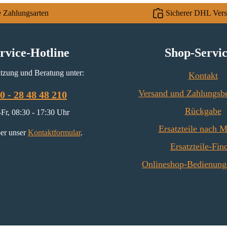
mm), Seit
e Zahlungsarten
Sicherer DHL Ver
(456
Seitenste
185 x 3
rvice-Hotline
Shop-Servi
rechts o
mm) Rüc
tzung und Beratung unter:
Kontakt
3
Versand und Zahlungsb
0 - 28 48 48 210
Rückgabe
Fr, 08:30 - 17:30 Uhr
Ersatzteile nach 
er unser
Kontaktformular
.
Ersatzteile-Fin
Onlineshop-Bedienung