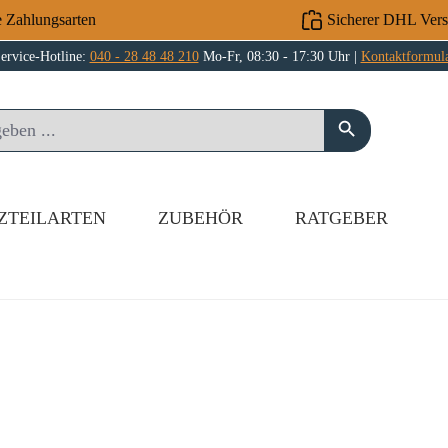
e Zahlungsarten
Sicherer DHL Ver
ervice-Hotline:
040 - 28 48 48 210
Mo-Fr, 08:30 - 17:30 Uhr |
Kontaktformul
ZTEILARTEN
ZUBEHÖR
RATGEBER