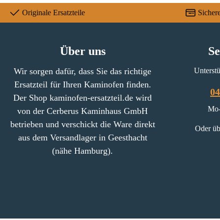
4 mm Form gerade
Originale Ersatzteile
Sicher
hitzebeständig 3-fach gelocht
Durchmesser größtes
Bohrloch 15 mm
Über uns
Se
Durchmesser kleine
Bohrlöcher 3,5 mm
Wir sorgen dafür, dass Sie das richtige
Unterstü
Ersatzteil für Ihren Kaminofen finden.
04
Der Shop kaminofen-ersatzteil.de wird
Mo-
von der Cerberus Kaminhaus GmbH
betrieben und verschickt die Ware direkt
Oder üb
aus dem Versandlager in Geesthacht
(nähe Hamburg).