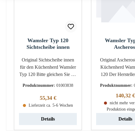
Wamsler Typ 120
Wamsler Typ
Sichtscheibe innen
Ascheros
Original Sichtscheibe innen
Original Ascherost für d
für den Küchenherd Wamsler
Küchenherd Wams
Typ 120 Bitte gleichen Sie die
120 Der Hersteller hat die
Maße ab, da es verschiedene
Produktion dieses 
Produktnummer:
01003838
Produktnummer:
Varianten gibt! Es wird vom
eingestellt. Sofern
Reguläre
140,32 €
Hersteller nur noch diese
einen Restbestand 
Regulärer Preis:
55,34 €
Sichtscheibe innen produziert.
ist dieses Ersatztei
nicht mehr ver
Lieferzeit ca. 5-6 Wochen
Produktion einge
Wamsler Typ 120
erhältlich Wamsle
Sichtscheibe innen Eckdaten:
Ascherost Eckdaten:
Details
Details
Glas, Kaminscheibe Maße
Feuerraumrost, O
(B/L/H) 305 mm x 155 mm x