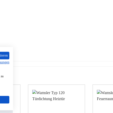
tieren
mungen
 zu