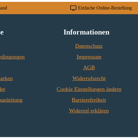
enstein rechts unten
hitzebeständig
sand
Einfache Online-Bestellung
 x 105 x 35 mm)
in links oben (460 x
5 mm), Seitenstein
ce
Informationen
ben (455 x 140 x 62
kwandstein (176 x
Datenschutz
20 x 96 mm)
edingungen
Impressum
AGB
Marken
Widerrufsrecht
der
Cookie Einstellungen ändern
sanleitung
Barrierefreiheit
Widerruf erklären