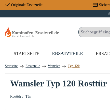
Originale Ersatzteile
Sicher
 Hauptinhalt springen
Zur Suche springen
Zur Hauptnavigation springen
S
STARTSEITE
ERSATZTEILE
ERSAT
Startseite
Ersatzteile
Wamsler
Typ 120
Wamsler Typ 120 Rosttür
Rosttür / Tür