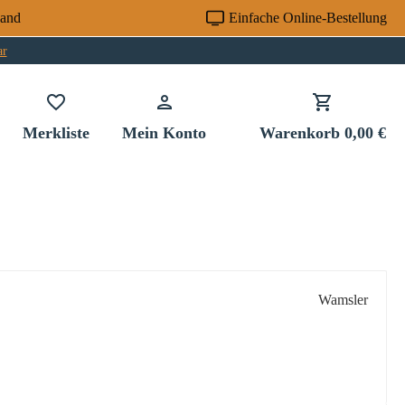
sand
Einfache Online-Bestellung
ar
Du hast 0 Produkte auf dem Merkzettel
Merkliste
Mein Konto
Warenkorb
0,00 €
Wamsler