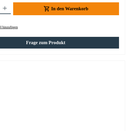
Gib den gewünschten Wert ein oder benutze die Schaltflächen um die Anzahl z
In den Warenkorb
l hinzufügen
Frage zum Produkt