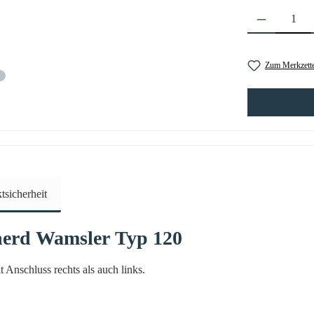
Produkt Anzahl: 
Zum Merkzette
sicherheit
herd
Wamsler
Typ
120
 Anschluss rechts als auch links.