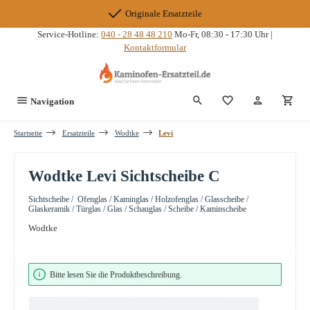
Zum Hauptinhalt springen
Originale Ersatzteile
Service-Hotline:
040 - 28 48 48 210
Mo-Fr, 08:30 - 17:30 Uhr |
Kontaktformular
Du hast 0 Produkte
Navigation
Startseite
Ersatzteile
Wodtke
Levi
Wodtke Levi Sichtscheibe C
Sichtscheibe / Ofenglas / Kaminglas / Holzofenglas / Glasscheibe /
Glaskeramik / Türglas / Glas / Schauglas / Scheibe / Kaminscheibe
Wodtke
Bildergalerie überspringen
Bitte lesen Sie die Produktbeschreibung.