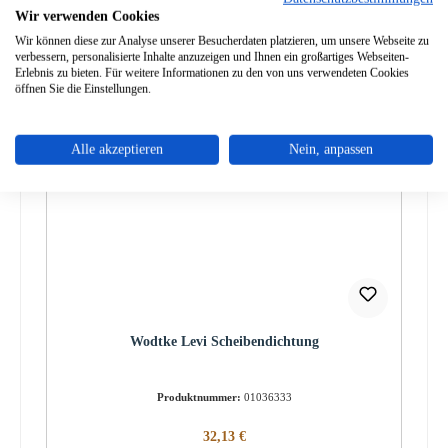
Wir verwenden Cookies
Wir können diese zur Analyse unserer Besucherdaten platzieren, um unsere Webseite zu
verbessern, personalisierte Inhalte anzuzeigen und Ihnen ein großartiges Webseiten-
Erlebnis zu bieten. Für weitere Informationen zu den von uns verwendeten Cookies
Produktgalerie überspringen
Zubehör
öffnen Sie die Einstellungen.
Alle akzeptieren
Nein, anpassen
Wodtke Levi Scheibendichtung
Produktnummer:
01036333
Regulärer Preis:
32,13 €