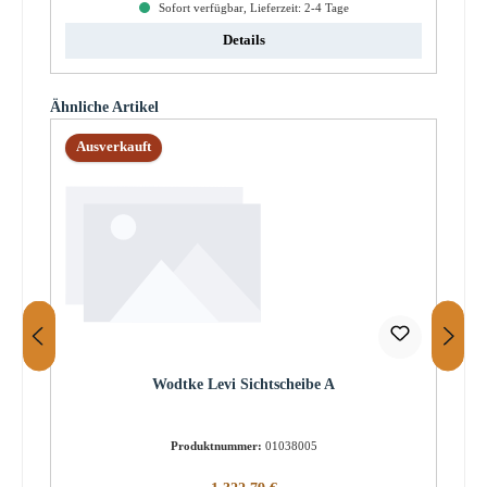
Sofort verfügbar, Lieferzeit: 2-4 Tage
Details
Produktgalerie überspringen
Ähnliche Artikel
Ausverkauft
Wodtke Levi Sichtscheibe A
Produktnummer:
01038005
Regulärer Preis: