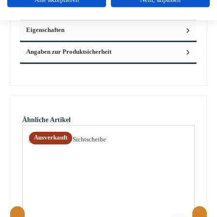
Eckdaten: Rauch…
Mehr
Eigenschaften
Angaben zur Produktsicherheit
Produktgalerie überspringen
Ähnliche Artikel
Ausverkauft