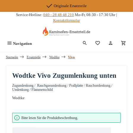
Zum Hauptinhalt springen
Originale Ersatzteile
Service-Hotline:
040 - 28 48 48 210
Mo-Fr, 08:30 - 17:30 Uhr |
Kontaktformular
Du hast 0 Produkte
Navigation
Startseite
Ersatzteile
Wodtke
Vivo
Wodtke Vivo Zugumlenkung unten
Zugumlenkung / Rauchgasumlenkung / Prallplatte / Rauchumlenkung /
Umlenkung / Flammenschild
Wodtke
Bildergalerie überspringen
Bitte lesen Sie die Produktbeschreibung.