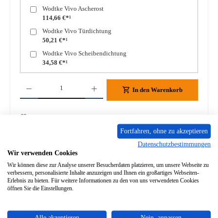
Wodtke Vivo Ascherost
114,66 €*¹
Wodtke Vivo Türdichtung
50,21 €*¹
Wodtke Vivo Scheibendichtung
34,58 €*¹
Produkt Anzahl: Gib den gewünschten Wert ein oder benutze die Schaltflächen um die A
In den Warenkorb
Zum Merkzettel hinzufügen
Fortfahren, ohne zu akzeptieren
Frage zum Produkt
Datenschutzbestimmungen
Wir verwenden Cookies
Wir können diese zur Analyse unserer Besucherdaten platzieren, um unsere Webseite zu
verbessern, personalisierte Inhalte anzuzeigen und Ihnen ein großartiges Webseiten-
Erlebnis zu bieten. Für weitere Informationen zu den von uns verwendeten Cookies
öffnen Sie die Einstellungen.
Beschreibung
Original Zugumlenkung unten für den Kaminofen Wodtke
Alle akzeptieren
Nein, anpassen
Vivo KK 45 F Wodtke Vivo KK 45 F Zugumlenkung unten