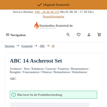
Zum Hauptinhalt springen
Originale Ersatzteile
Service-Hotline:
040 - 28 48 48 210
Mo-Fr, 08:30 - 17:30 Uhr |
Kontaktformular
Du hast 0 Produkte
Navigation
Startseite
Ersatzteile
ABC
14
ABC 14 Ascherost Set
Ascherost / Rost / Kaminrost / Gussrost / Feuerrost / Brennraumrost /
Rostgitter / Feuerraumrost / Ofenrost / Brennofenrost / Holzofenrost
ABC
Bildergalerie überspringen
Bitte lesen Sie die Produktbeschreibung.