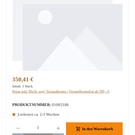
Regulärer Preis:
350,41 €
Inhalt:
1 Stück
Preise inkl. MwSt. zzgl. Versandkosten / Versandkostenfrei ab 399,- €
PRODUKTNUMMER:
01065186
Lieferzeit ca. 2-3 Wochen
Produkt Anzahl: Gib den gewünschten Wert ein oder benutze die Schaltflächen um die A
In den Warenkorb