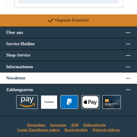
Originale Ersatzteile
Über uns
Service-Hotline
Shop-Service
Informationen
Newsletter
Zahlungsarten
Vorkasse
Amazon Pay
PayPal
Apple Pay
Kreditkarte
Datenschutz
Impressum
AGB
Widerrufsrecht
Cookie Einstellungen ändern
Barrierefreiheit
Widerruf erklären