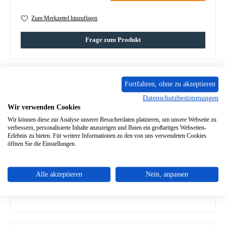
Zum Merkzettel hinzufügen
Frage zum Produkt
Fortfahren, ohne zu akzeptieren
Datenschutzbestimmungen
Beschreibung
Wir verwenden Cookies
Original Ascherost Set für den Kaminofen ABC 14 ABC 14
Wir können diese zur Analyse unserer Besucherdaten platzieren, um unsere Webseite zu
Ascherost Eckdaten: Rost, Rostgitter inklusive viereckiger
verbessern, personalisierte Inhalte anzuzeigen und Ihnen ein großartiges Webseiten-
Rahme…
Mehr
Erlebnis zu bieten. Für weitere Informationen zu den von uns verwendeten Cookies
öffnen Sie die Einstellungen.
Eigenschaften
Alle akzeptieren
Nein, anpassen
Angaben zur Produktsicherheit