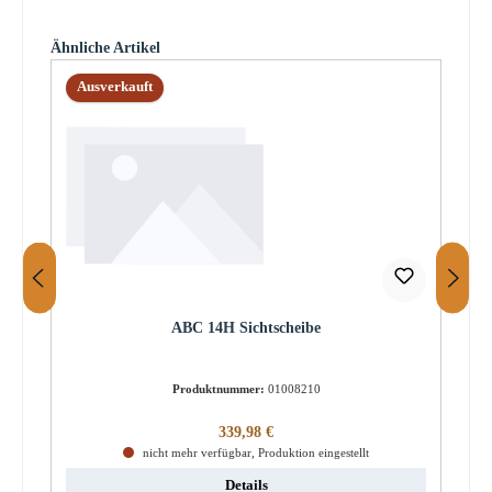
Produktgalerie überspringen
Ähnliche Artikel
Ausverkauft
ABC 14H Sichtscheibe
Produktnummer:
01008210
Regulärer Preis:
339,98 €
nicht mehr verfügbar, Produktion eingestellt
Details