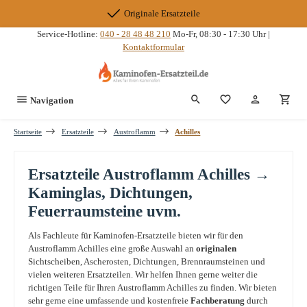
Zum Hauptinhalt springen
Originale Ersatzteile
Service-Hotline:
040 - 28 48 48 210
Mo-Fr, 08:30 - 17:30 Uhr |
Kontaktformular
Du hast 0 Produkte
Navigation
Startseite
Ersatzteile
Austroflamm
Achilles
Ersatzteile Austroflamm Achilles →
Kaminglas, Dichtungen,
Feuerraumsteine uvm.
Als Fachleute für Kaminofen-Ersatzteile bieten wir für den
Austroflamm Achilles eine große Auswahl an
originalen
Sichtscheiben, Ascherosten, Dichtungen, Brennraumsteinen und
vielen weiteren Ersatzteilen. Wir helfen Ihnen gerne weiter die
richtigen Teile für Ihren Austroflamm Achilles zu finden. Wir bieten
sehr gerne eine umfassende und kostenfreie
Fachberatung
durch