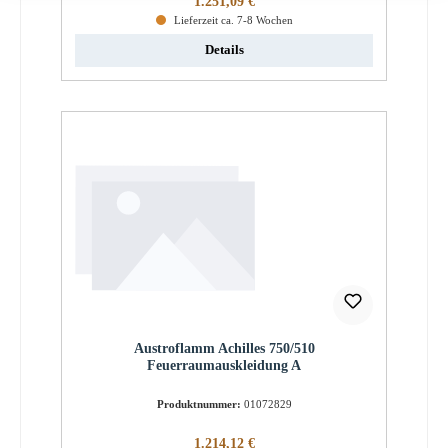
1.251,09 €
Lieferzeit ca. 7-8 Wochen
Details
Austroflamm Achilles 750/510
Feuerraumauskleidung A
Produktnummer:
01072829
Regulärer Preis:
1.214,12 €