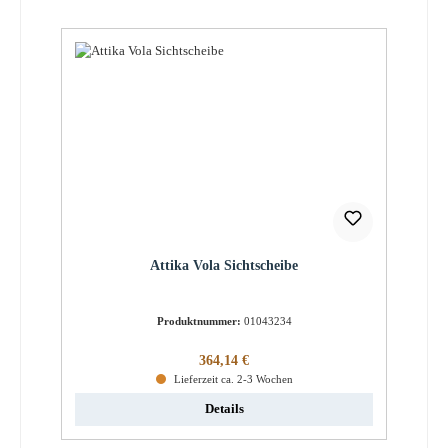
Attika Vola Sichtscheibe
Produktnummer:
01043234
Regulärer Preis:
364,14 €
Lieferzeit ca. 2-3 Wochen
Details