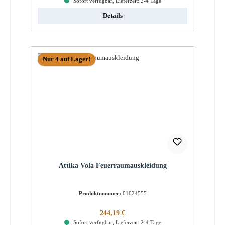
Sofort verfügbar, Lieferzeit: 2-4 Tage
Details
Nur 4 auf Lager!
Attika Vola Feuerraumauskleidung
Produktnummer:
01024555
Regulärer Preis:
244,19 €
Sofort verfügbar, Lieferzeit: 2-4 Tage