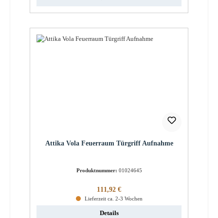
Attika Vola Feuerraum Türgriff Aufnahme
Produktnummer:
01024645
Regulärer Preis:
111,92 €
Lieferzeit ca. 2-3 Wochen
Details