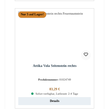
Nur 5 auf Lager!
Attika Vola Seitenstein rechts
Produktnummer:
01024749
Regulärer Preis:
83,29 €
Sofort verfügbar, Lieferzeit: 2-4 Tage
Details