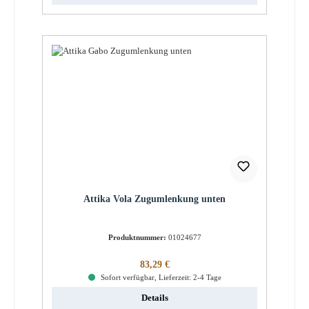
Attika Vola Zugumlenkung unten
Produktnummer:
01024677
Regulärer Preis:
83,29 €
Sofort verfügbar, Lieferzeit: 2-4 Tage
Details