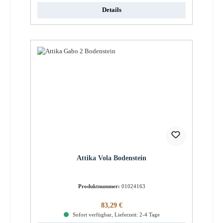
Details
Attika Vola Bodenstein
Produktnummer:
01024163
Regulärer Preis:
83,29 €
Sofort verfügbar, Lieferzeit: 2-4 Tage