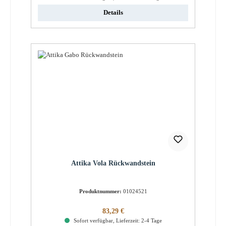
Details
Attika Vola Rückwandstein
Produktnummer:
01024521
Regulärer Preis:
83,29 €
Sofort verfügbar, Lieferzeit: 2-4 Tage