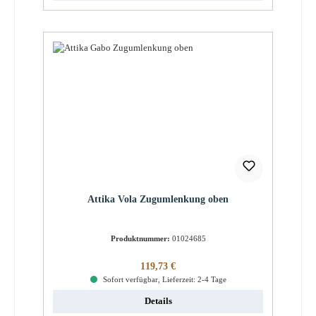
Attika Vola Zugumlenkung oben
Produktnummer:
01024685
Regulärer Preis:
119,73 €
Sofort verfügbar, Lieferzeit: 2-4 Tage
Details