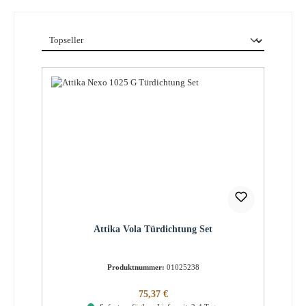
Attika Vola Türdichtung Set
Produktnummer:
01025238
Regulärer Preis:
75,37 €