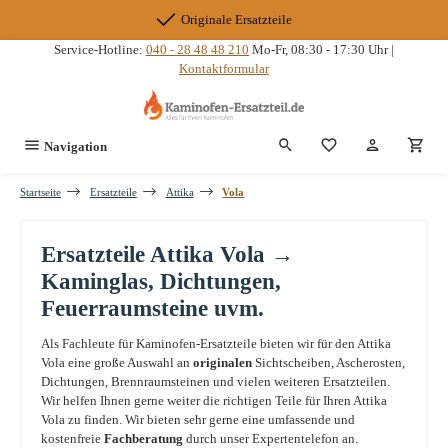
Zum Hauptinhalt springen
Originale Ersatzteile
Service-Hotline:
040 - 28 48 48 210
Mo-Fr, 08:30 - 17:30 Uhr |
Kontaktformular
Du hast 0 Produkte
Navigation
Startseite
Ersatzteile
Attika
Vola
Ersatzteile Attika Vola →
Kaminglas, Dichtungen,
Feuerraumsteine uvm.
Als Fachleute für Kaminofen-Ersatzteile bieten wir für den Attika
Vola eine große Auswahl an
originalen
Sichtscheiben, Ascherosten,
Dichtungen, Brennraumsteinen und vielen weiteren Ersatzteilen.
Wir helfen Ihnen gerne weiter die richtigen Teile für Ihren Attika
Vola zu finden. Wir bieten sehr gerne eine umfassende und
kostenfreie
Fachberatung
durch unser Expertentelefon an.