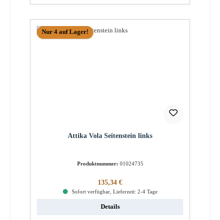
Nur 4 auf Lager!
Attika Vola Seitenstein links
Produktnummer:
01024735
Regulärer Preis:
135,34 €
Sofort verfügbar, Lieferzeit: 2-4 Tage
Details