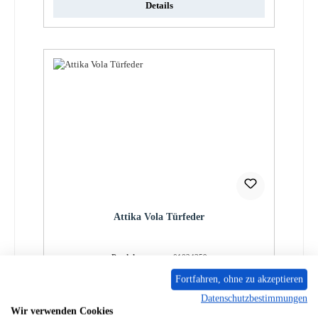
Details
Attika Vola Türfeder
Produktnummer:
01024359
Fortfahren, ohne zu akzeptieren
Regulärer Preis:
97,58 €
Datenschutzbestimmungen
Lieferzeit ca. 2-3 Wochen
Wir verwenden Cookies