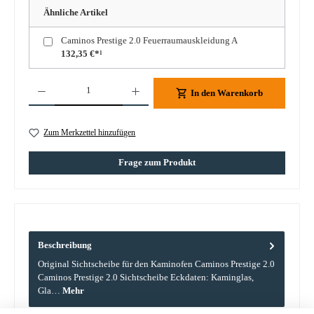
Ähnliche Artikel
Caminos Prestige 2.0 Feuerraumauskleidung A
132,35 €*¹
Produkt Anzahl: Gib den gewünschten Wert ein oder benutze die Schaltflächen um die A
In den Warenkorb
Zum Merkzettel hinzufügen
Frage zum Produkt
Beschreibung
Original Sichtscheibe für den Kaminofen Caminos Prestige 2.0
Caminos Prestige 2.0 Sichtscheibe Eckdaten: Kaminglas,
Gla…
Mehr