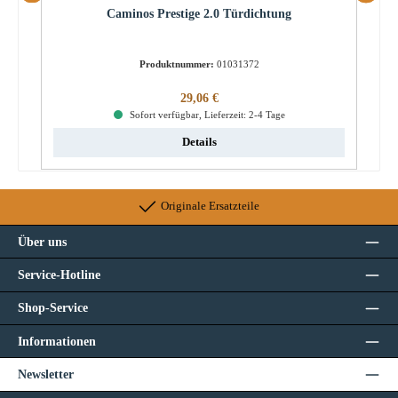
Caminos Prestige 2.0 Türdichtung
Produktnummer:
01031372
Regulärer Preis:
29,06 €
Sofort verfügbar, Lieferzeit: 2-4 Tage
Details
Originale Ersatzteile
Über uns
Service-Hotline
Shop-Service
Informationen
Newsletter