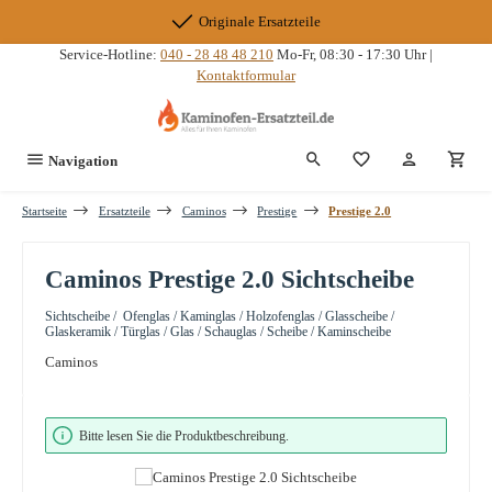
Zum Hauptinhalt springen
Originale Ersatzteile
Service-Hotline:
040 - 28 48 48 210
Mo-Fr, 08:30 - 17:30 Uhr |
Kontaktformular
Du hast 0 Produkte
Navigation
Startseite
Ersatzteile
Caminos
Prestige
Prestige 2.0
Caminos Prestige 2.0 Sichtscheibe
Sichtscheibe / Ofenglas / Kaminglas / Holzofenglas / Glasscheibe /
Glaskeramik / Türglas / Glas / Schauglas / Scheibe / Kaminscheibe
Caminos
Bildergalerie überspringen
Bitte lesen Sie die Produktbeschreibung.