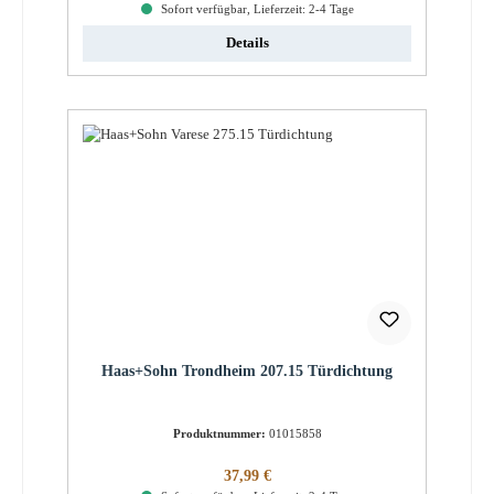
Sofort verfügbar, Lieferzeit: 2-4 Tage
Details
Haas+Sohn Trondheim 207.15 Türdichtung
Produktnummer:
01015858
Regulärer Preis:
37,99 €