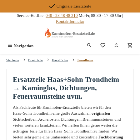
Zum Hauptinhalt springen
Originale Ersatzteile
Service-Hotline:
040 - 28 48 48 210
Mo-Fr, 08:30 - 17:30 Uhr |
Kontaktformular
Du hast 0 Produkte
Navigation
Startseite
Ersatzteile
Haas+Sohn
Trondheim
Ersatzteile Haas+Sohn Trondheim
→ Kaminglas, Dichtungen,
Feuerraumsteine uvm.
Als Fachleute für Kaminofen-Ersatzteile bieten wir für den
Haas+Sohn Trondheim eine große Auswahl an
originalen
Sichtscheiben, Ascherosten, Dichtungen, Brennraumsteinen und
vielen weiteren Ersatzteilen. Wir helfen Ihnen gerne weiter die
richtigen Teile für Ihren Haas+Sohn Trondheim zu finden. Wir
bieten sehr gerne eine umfassende und kostenfreie
Fachberatung