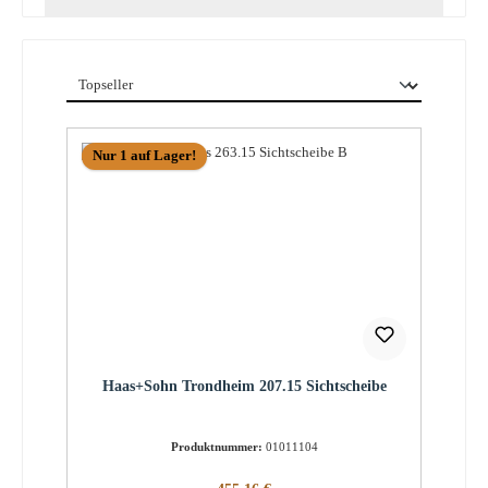
Nur 1 auf Lager!
Haas+Sohn Trondheim 207.15 Sichtscheibe
Produktnummer:
01011104
Regulärer Preis: