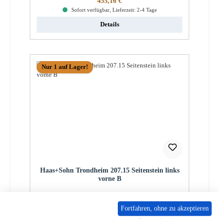
455,16 €
Sofort verfügbar, Lieferzeit: 2-4 Tage
Details
Nur 1 auf Lager!
Haas+Sohn Trondheim 207.15 Seitenstein links
vorne B
Produktnummer:
01014969
Fortfahren, ohne zu akzeptieren
Regulärer Preis:
55,56 €