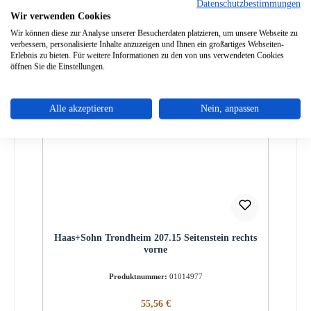
Datenschutzbestimmungen
Sofort verfügbar, Lieferzeit: 2-4 Tage
Wir verwenden Cookies
Details
Wir können diese zur Analyse unserer Besucherdaten platzieren, um unsere Webseite zu
verbessern, personalisierte Inhalte anzuzeigen und Ihnen ein großartiges Webseiten-
Erlebnis zu bieten. Für weitere Informationen zu den von uns verwendeten Cookies
öffnen Sie die Einstellungen.
Nur 3 auf Lager!
Alle akzeptieren
Nein, anpassen
Haas+Sohn Trondheim 207.15 Seitenstein rechts
vorne
Produktnummer:
01014977
Regulärer Preis:
55,56 €