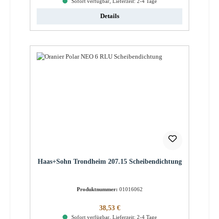
Sofort verfügbar, Lieferzeit: 2-4 Tage
Details
Haas+Sohn Trondheim 207.15 Scheibendichtung
Produktnummer:
01016062
Regulärer Preis:
38,53 €
Sofort verfügbar, Lieferzeit: 2-4 Tage