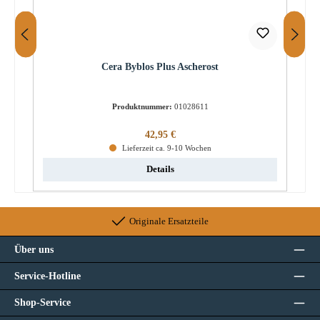
Cera Byblos Plus Ascherost
Produktnummer:
01028611
Regulärer Preis:
42,95 €
Lieferzeit ca. 9-10 Wochen
Details
Originale Ersatzteile
Über uns
Service-Hotline
Shop-Service