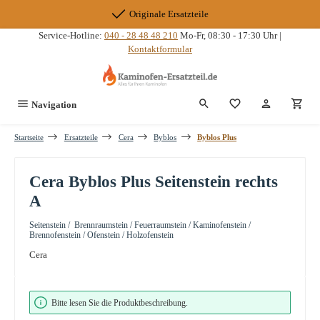
Zum Hauptinhalt springen
Originale Ersatzteile
Service-Hotline:
040 - 28 48 48 210
Mo-Fr, 08:30 - 17:30 Uhr |
Kontaktformular
Du hast 0 Produkte
Navigation
Startseite
Ersatzteile
Cera
Byblos
Byblos Plus
Cera Byblos Plus Seitenstein rechts
A
Seitenstein / Brennraumstein / Feuerraumstein / Kaminofenstein /
Brennofenstein / Ofenstein / Holzofenstein
Cera
Bildergalerie überspringen
Bitte lesen Sie die Produktbeschreibung.