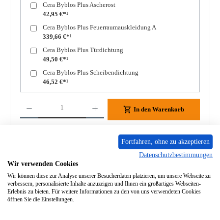
Cera Byblos Plus Ascherost
42,95 €*¹
Cera Byblos Plus Feuerraumauskleidung A
339,66 €*¹
Cera Byblos Plus Türdichtung
49,50 €*¹
Cera Byblos Plus Scheibendichtung
46,52 €*¹
Produkt Anzahl: Gib den gewünschten Wert ein oder benutze die Schaltflächen um die A
In den Warenkorb
Zum Merkzettel hinzufügen
Fortfahren, ohne zu akzeptieren
Datenschutzbestimmungen
Frage zum Produkt
Wir verwenden Cookies
Wir können diese zur Analyse unserer Besucherdaten platzieren, um unsere Webseite zu
verbessern, personalisierte Inhalte anzuzeigen und Ihnen ein großartiges Webseiten-
Erlebnis zu bieten. Für weitere Informationen zu den von uns verwendeten Cookies
öffnen Sie die Einstellungen.
Beschreibung