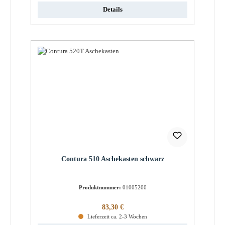
Details
Contura 510 Aschekasten schwarz
Produktnummer:
01005200
Regulärer Preis:
83,30 €
Lieferzeit ca. 2-3 Wochen