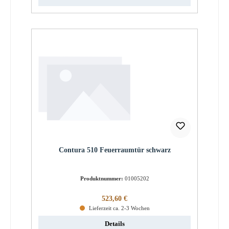
Contura 510 Feuerraumtür schwarz
Produktnummer:
01005202
Regulärer Preis:
523,60 €
Lieferzeit ca. 2-3 Wochen
Details