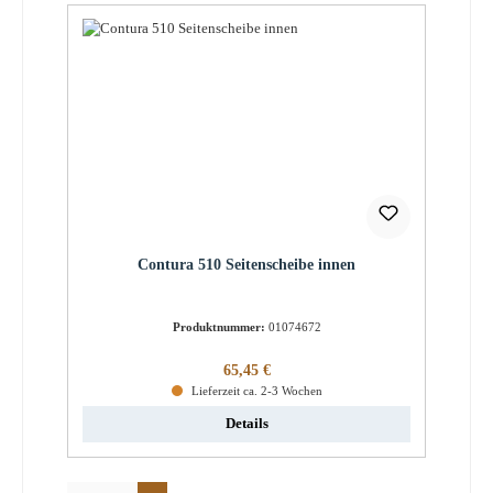
Contura 510 Seitenscheibe innen
Produktnummer:
01074672
Regulärer Preis:
65,45 €
Lieferzeit ca. 2-3 Wochen
Details