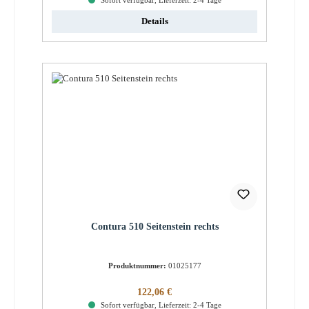
Sofort verfügbar, Lieferzeit: 2-4 Tage
Details
Contura 510 Seitenstein rechts
Produktnummer:
01025177
Regulärer Preis:
122,06 €
Sofort verfügbar, Lieferzeit: 2-4 Tage