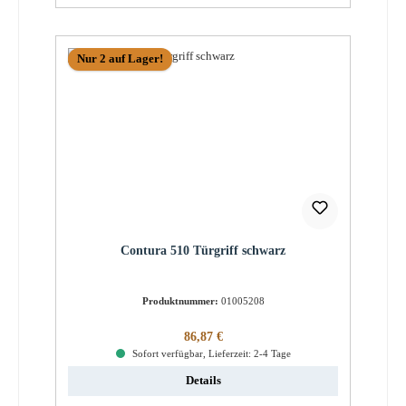
Nur 2 auf Lager!
Contura 510 Türgriff schwarz
Produktnummer:
01005208
Regulärer Preis:
86,87 €
Sofort verfügbar, Lieferzeit: 2-4 Tage
Details