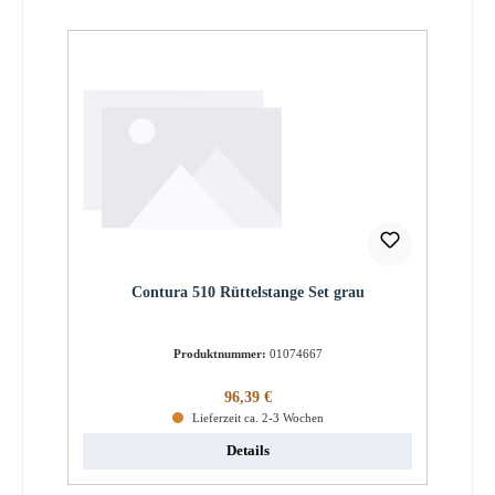
Contura 510 Rüttelstange Set grau
Produktnummer:
01074667
Regulärer Preis:
96,39 €
Lieferzeit ca. 2-3 Wochen
Details