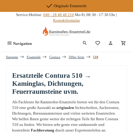
Zum Hauptinhalt springen
Originale Ersatzteile
Service-Hotline:
040 - 28 48 48 210
Mo-Fr, 08:30 - 17:30 Uhr |
Kontaktformular
Du hast 0 Produkte
Navigation
Startseite
Ersatzteile
Contura
500er Serie
510
Ersatzteile Contura 510 →
Kaminglas, Dichtungen,
Feuerraumsteine uvm.
Als Fachleute für Kaminofen-Ersatzteile bieten wir für den Contura
510 eine große Auswahl an
originalen
Sichtscheiben, Ascherosten,
Dichtungen, Brennraumsteinen und vielen weiteren Ersatzteilen.
Wir helfen Ihnen gerne weiter die richtigen Teile für Ihren Contura
510 zu finden. Wir bieten sehr gerne eine umfassende und
kostenfreie
Fachberatung
durch unser Expertentelefon an.