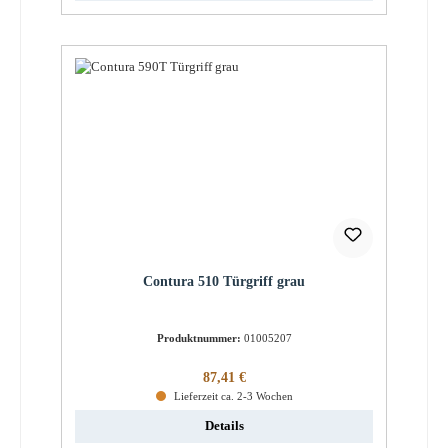
Contura 510 Türgriff grau
Produktnummer:
01005207
Regulärer Preis:
87,41 €
Lieferzeit ca. 2-3 Wochen
Details