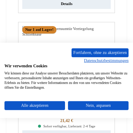
Details
Nur 1 auf Lager!
Fortfahren, ohne zu akzeptieren
Datenschutzbestimmungen
Wir verwenden Cookies
Wir können diese zur Analyse unserer Besucherdaten platzieren, um unsere Webseite zu
verbessern, personalisierte Inhalte anzuzeigen und Ihnen ein großartiges Webseiten-
Erlebnis zu bieten. Für weitere Informationen zu den von uns verwendeten Cookies
öffnen Sie die Einstellungen.
Contura 510 Feuerraumtür Verriegelung
Schließnase
Alle akzeptieren
Nein, anpassen
Produktnummer:
01074674
Regulärer Preis:
21,42 €
Sofort verfügbar, Lieferzeit: 2-4 Tage