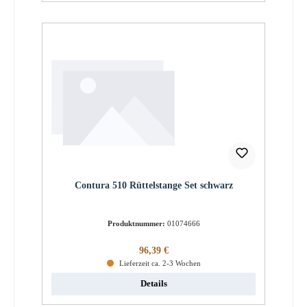
Contura 510 Rüttelstange Set schwarz
Produktnummer:
01074666
Regulärer Preis:
96,39 €
Lieferzeit ca. 2-3 Wochen
Details