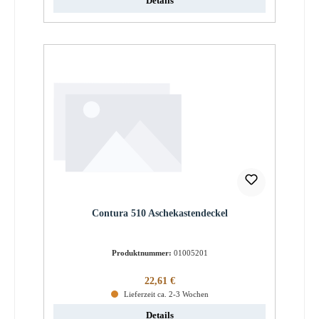
Details
Contura 510 Aschekastendeckel
Produktnummer:
01005201
Regulärer Preis:
22,61 €
Lieferzeit ca. 2-3 Wochen
Details