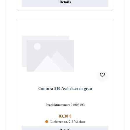
Details
Contura 510 Aschekasten grau
Produktnummer:
01005193
Regulärer Preis:
83,30 €
Lieferzeit ca. 2-3 Wochen