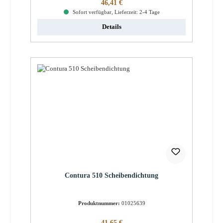
Regulärer Preis:
46,41 €
Sofort verfügbar, Lieferzeit: 2-4 Tage
Details
Contura 510 Scheibendichtung
Produktnummer:
01025639
Regulärer Preis:
41,65 €