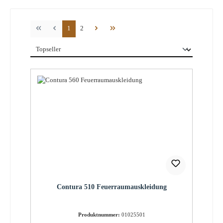
Seite
Seite
1
2
Contura 510 Feuerraumauskleidung
Produktnummer:
01025501