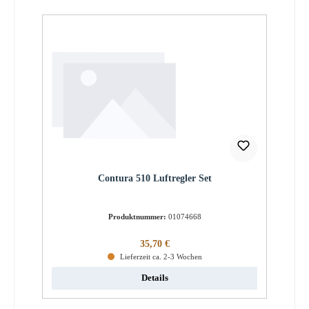
Contura 510 Luftregler Set
Produktnummer:
01074668
Regulärer Preis:
35,70 €
Lieferzeit ca. 2-3 Wochen
Details