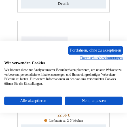
Details
Fortfahren, ohne zu akzeptieren
Datenschutzbestimmungen
Wir verwenden Cookies
Wir können diese zur Analyse unserer Besucherdaten platzieren, um unsere Webseite zu
verbessern, personalisierte Inhalte anzuzeigen und Ihnen ein großartiges Webseiten-
Erlebnis zu bieten. Für weitere Informationen zu den von uns verwendeten Cookies
öffnen Sie die Einstellungen.
Contura 556 Feuerraumtür Verriegelung Feder
Alle akzeptieren
Nein, anpassen
Produktnummer:
01073499
Regulärer Preis:
22,56 €
Lieferzeit ca. 2-3 Wochen