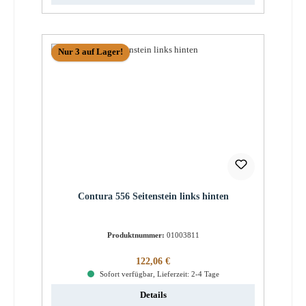
Nur 3 auf Lager!
Contura 556 Seitenstein links hinten
Produktnummer:
01003811
Regulärer Preis:
122,06 €
Sofort verfügbar, Lieferzeit: 2-4 Tage
Details