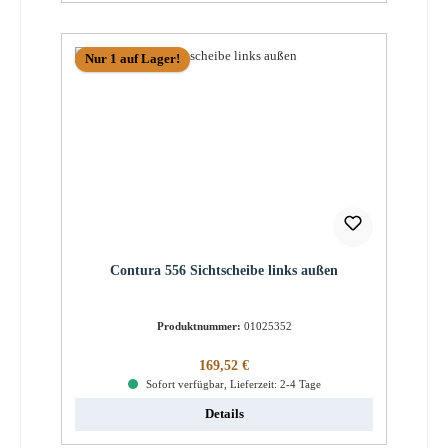
Nur 1 auf Lager!
Contura 556 Sichtscheibe links außen
Produktnummer:
01025352
Regulärer Preis:
169,52 €
Sofort verfügbar, Lieferzeit: 2-4 Tage
Details