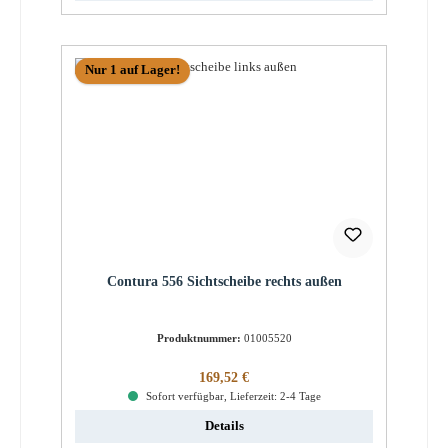
Nur 1 auf Lager!
Contura 556 Sichtscheibe rechts außen
Produktnummer:
01005520
Regulärer Preis:
169,52 €
Sofort verfügbar, Lieferzeit: 2-4 Tage
Details