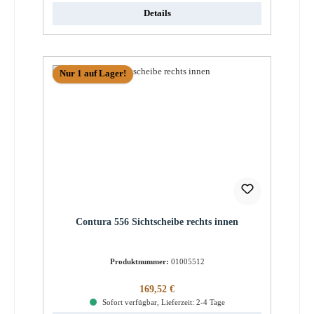
Details
Nur 1 auf Lager!
Contura 556 Sichtscheibe rechts innen
Produktnummer:
01005512
Regulärer Preis:
169,52 €
Sofort verfügbar, Lieferzeit: 2-4 Tage