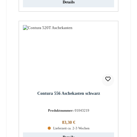
Details
Contura 556 Aschekasten schwarz
Produktnummer:
01043219
Regulärer Preis:
83,30 €
Lieferzeit ca. 2-3 Wochen