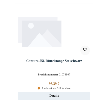
Contura 556 Rüttelstange Set schwarz
Produktnummer:
01074807
Regulärer Preis:
96,39 €
Lieferzeit ca. 2-3 Wochen
Details