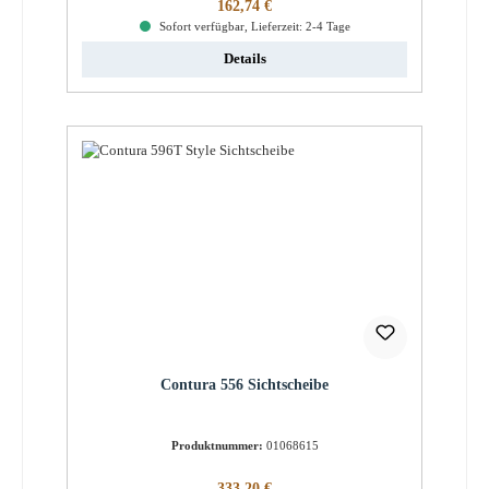
Regulärer Preis:
162,74 €
Sofort verfügbar, Lieferzeit: 2-4 Tage
Details
Contura 556 Sichtscheibe
Produktnummer:
01068615
Regulärer Preis:
333,20 €