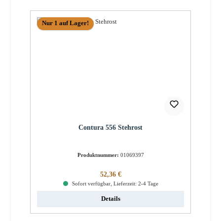
Nur 1 auf Lager!
Contura 556 Stehrost
Produktnummer:
01069397
Regulärer Preis:
52,36 €
Sofort verfügbar, Lieferzeit: 2-4 Tage
Details