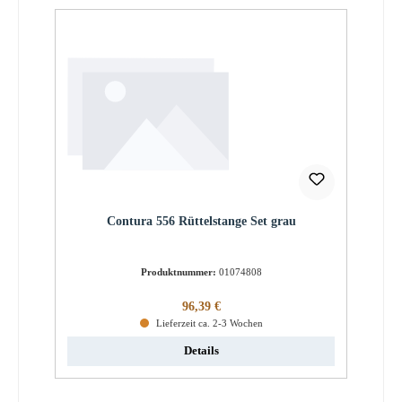
Contura 556 Rüttelstange Set grau
Produktnummer:
01074808
Regulärer Preis:
96,39 €
Lieferzeit ca. 2-3 Wochen
Details