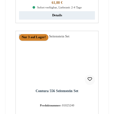
Regulärer Preis:
61,88 €
Sofort verfügbar, Lieferzeit: 2-4 Tage
Details
Nur 3 auf Lager!
Contura 556 Seitenstein Set
Produktnummer:
01025240