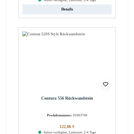
Sofort verfügbar, Lieferzeit: 2-4 Tage
Details
Contura 556 Rückwandstein
Produktnummer:
01003769
Regulärer Preis:
122,06 €
Sofort verfügbar, Lieferzeit: 2-4 Tage