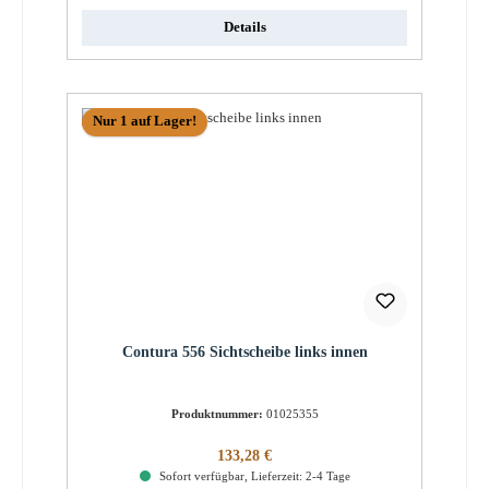
Details
Nur 1 auf Lager!
Contura 556 Sichtscheibe links innen
Produktnummer:
01025355
Regulärer Preis:
133,28 €
Sofort verfügbar, Lieferzeit: 2-4 Tage