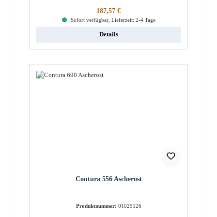
Regulärer Preis:
187,57 €
Sofort verfügbar, Lieferzeit: 2-4 Tage
Details
Contura 556 Ascherost
Produktnummer:
01025126