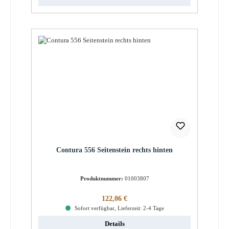
Contura 556 Seitenstein rechts hinten
Produktnummer:
01003807
Regulärer Preis:
122,06 €
Sofort verfügbar, Lieferzeit: 2-4 Tage
Details