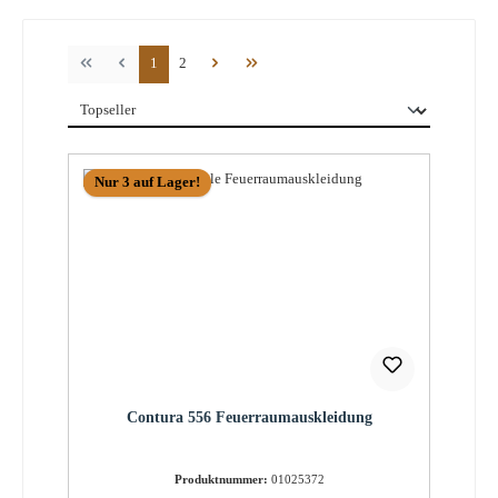
Seite
Seite
1
2
Nur 3 auf Lager!
Contura 556 Feuerraumauskleidung
Produktnummer:
01025372