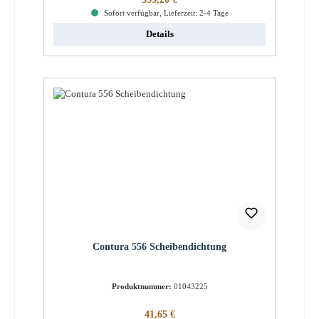
Sofort verfügbar, Lieferzeit: 2-4 Tage
Details
Contura 556 Scheibendichtung
Produktnummer:
01043225
Regulärer Preis:
41,65 €