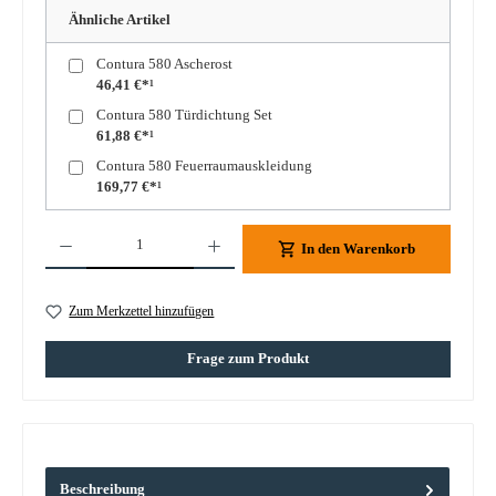
Ähnliche Artikel
Contura 580 Ascherost
46,41 €*¹
Contura 580 Türdichtung Set
61,88 €*¹
Contura 580 Feuerraumauskleidung
169,77 €*¹
Produkt Anzahl: Gib den gewünschten Wert ein oder benutze die Schaltflächen um die A
In den Warenkorb
Zum Merkzettel hinzufügen
Frage zum Produkt
Beschreibung