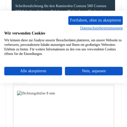
Scheibendichtung für den Kaminofen Contura 580 Contura
580 Scheibendichtung Eckdaten: Dichtschnur, Glasband
Hohlkordel…
Mehr
Fortfahren, ohne zu akzeptieren
Datenschutzbestimmungen
Eigenschaften
Wir verwenden Cookies
Wir können diese zur Analyse unserer Besucherdaten platzieren, um unsere Webseite zu
Angaben zur Produktsicherheit
verbessern, personalisierte Inhalte anzuzeigen und Ihnen ein großartiges Webseiten-
Erlebnis zu bieten. Für weitere Informationen zu den von uns verwendeten Cookies
öffnen Sie die Einstellungen.
Alle akzeptieren
Nein, anpassen
Produktgalerie überspringen
Zubehör