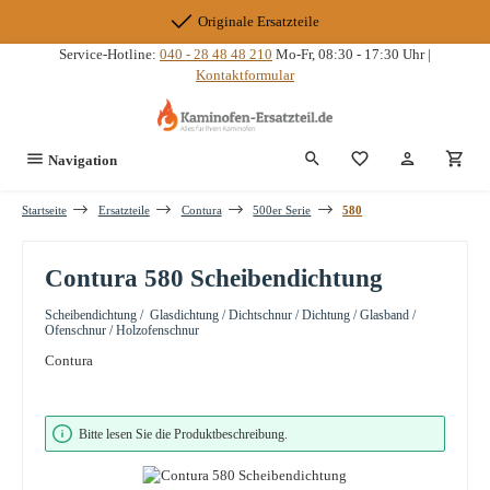
Zum Hauptinhalt springen
Originale Ersatzteile
Service-Hotline:
040 - 28 48 48 210
Mo-Fr, 08:30 - 17:30 Uhr |
Kontaktformular
Du hast 0 Produkte
Navigation
Startseite
Ersatzteile
Contura
500er Serie
580
Contura 580 Scheibendichtung
Scheibendichtung / Glasdichtung / Dichtschnur / Dichtung / Glasband /
Ofenschnur / Holzofenschnur
Contura
Bildergalerie überspringen
Bitte lesen Sie die Produktbeschreibung.