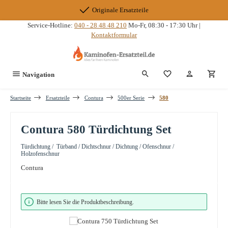
Zum Hauptinhalt springen
Originale Ersatzteile
Service-Hotline:
040 - 28 48 48 210
Mo-Fr, 08:30 - 17:30 Uhr |
Kontaktformular
Du hast 0 Produkte
Navigation
Startseite
Ersatzteile
Contura
500er Serie
580
Contura 580 Türdichtung Set
Türdichtung / Türband / Dichtschnur / Dichtung / Ofenschnur /
Holzofenschnur
Contura
Bildergalerie überspringen
Bitte lesen Sie die Produktbeschreibung.