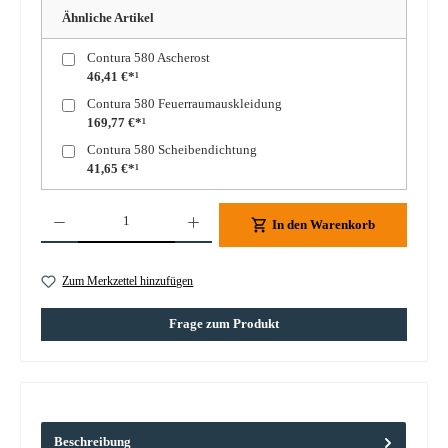
Ähnliche Artikel
Contura 580 Ascherost
46,41 €*¹
Contura 580 Feuerraumauskleidung
169,77 €*¹
Contura 580 Scheibendichtung
41,65 €*¹
Produkt Anzahl: Gib den gewünschten Wert ein oder benutze die Schaltflächen um die A
In den Warenkorb
Zum Merkzettel hinzufügen
Frage zum Produkt
Beschreibung