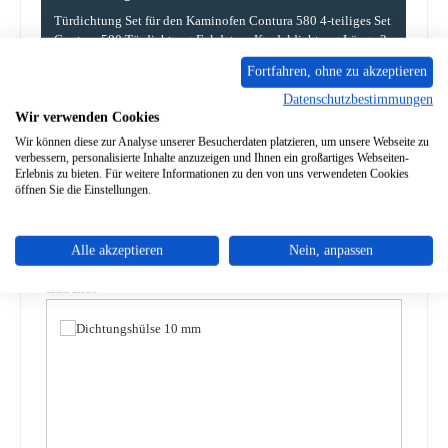
Türdichtung Set für den Kaminofen Contura 580 4-teiliges Set
Contura 580 Türdichtung Eckdaten: Kordeldichtung Länge 2,
…
Mehr
Fortfahren, ohne zu akzeptieren
Datenschutzbestimmungen
Eigenschaften
Wir verwenden Cookies
Wir können diese zur Analyse unserer Besucherdaten platzieren, um unsere Webseite zu
Angaben zur Produktsicherheit
verbessern, personalisierte Inhalte anzuzeigen und Ihnen ein großartiges Webseiten-
Erlebnis zu bieten. Für weitere Informationen zu den von uns verwendeten Cookies
öffnen Sie die Einstellungen.
Alle akzeptieren
Nein, anpassen
Produktgalerie überspringen
Zubehör