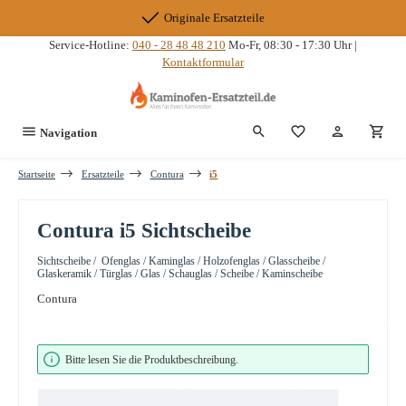
Zum Hauptinhalt springen
Originale Ersatzteile
Service-Hotline:
040 - 28 48 48 210
Mo-Fr, 08:30 - 17:30 Uhr |
Kontaktformular
Du hast 0 Produkte
Navigation
Startseite
Ersatzteile
Contura
i5
Contura i5 Sichtscheibe
Sichtscheibe / Ofenglas / Kaminglas / Holzofenglas / Glasscheibe /
Glaskeramik / Türglas / Glas / Schauglas / Scheibe / Kaminscheibe
Contura
Bildergalerie überspringen
Bitte lesen Sie die Produktbeschreibung.