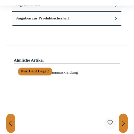
Eigenschaften
Angaben zur Produktsicherheit
Produktgalerie überspringen
Ähnliche Artikel
Nur 1 auf Lager!