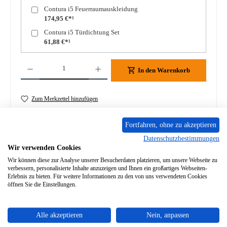
Contura i5 Feuerraumauskleidung
174,95 €*¹
Contura i5 Türdichtung Set
61,88 €*¹
Produkt Anzahl: Gib den gewünschten Wert ein oder benutze die Schaltflächen um die A
In den Warenkorb
Zum Merkzettel hinzufügen
Frage zum Produkt
Fortfahren, ohne zu akzeptieren
Datenschutzbestimmungen
Wir verwenden Cookies
Wir können diese zur Analyse unserer Besucherdaten platzieren, um unsere Webseite zu
verbessern, personalisierte Inhalte anzuzeigen und Ihnen ein großartiges Webseiten-
Erlebnis zu bieten. Für weitere Informationen zu den von uns verwendeten Cookies
Beschreibung
öffnen Sie die Einstellungen.
Original Sichtscheibe für den Heizeinsatz Contura i5 Contura
i5 Sichtscheibe Eckdaten: Türglas, Scheibe Material Glas i…
Mehr
Alle akzeptieren
Nein, anpassen