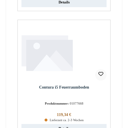
Details
Contura i5 Feuerraumboden
Produktnummer:
01077668
Regulärer Preis:
119,34 €
Lieferzeit ca. 2-3 Wochen