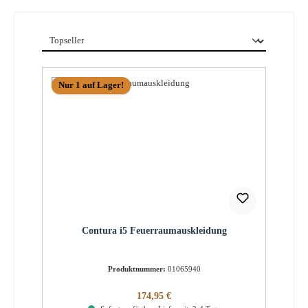
Nur 1 auf Lager!
Contura i5 Feuerraumauskleidung
Produktnummer:
01065940
Regulärer Preis:
174,95 €