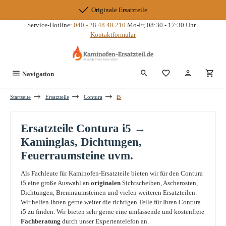
Zum Hauptinhalt springen
Originale Ersatzteile
Service-Hotline:
040 - 28 48 48 210
Mo-Fr, 08:30 - 17:30 Uhr |
Kontaktformular
Du hast 0 Produkte
Navigation
Startseite
Ersatzteile
Contura
i5
Ersatzteile Contura i5 →
Kaminglas, Dichtungen,
Feuerraumsteine uvm.
Als Fachleute für Kaminofen-Ersatzteile bieten wir für den Contura
i5 eine große Auswahl an
originalen
Sichtscheiben, Ascherosten,
Dichtungen, Brennraumsteinen und vielen weiteren Ersatzteilen.
Wir helfen Ihnen gerne weiter die richtigen Teile für Ihren Contura
i5 zu finden. Wir bieten sehr gerne eine umfassende und kostenfreie
Fachberatung
durch unser Expertentelefon an.