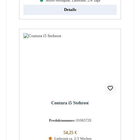
Sofort verfügbar, Lieferzeit: 2-4 Tage
Details
Contura i5 Stehrost
Produktnummer:
01065720
Regulärer Preis:
54,25 €
Lieferzeit ca. 2-3 Wochen