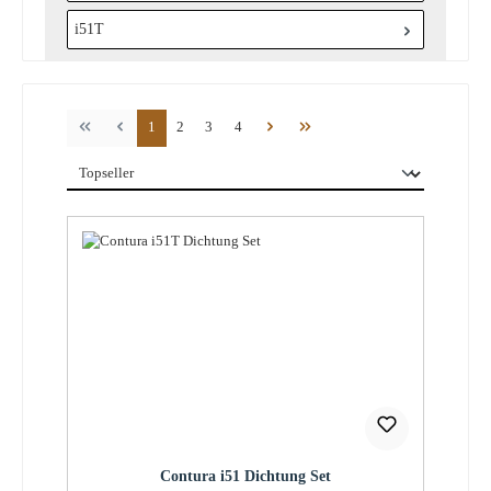
i51T
Seite
Seite
Seite
Seite
1
2
3
4
Contura i51 Dichtung Set