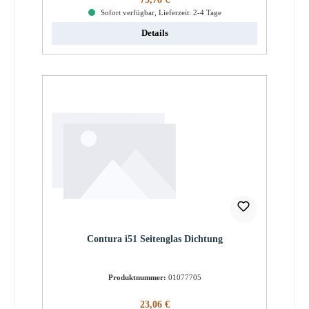
Sofort verfügbar, Lieferzeit: 2-4 Tage
Details
Contura i51 Seitenglas Dichtung
Produktnummer:
01077705
Regulärer Preis:
23,06 €