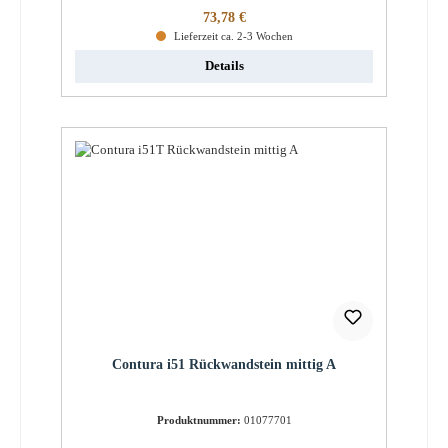
Regulärer Preis:
73,78 €
Lieferzeit ca. 2-3 Wochen
Details
Contura i51 Rückwandstein mittig A
Produktnummer:
01077701