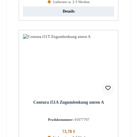
Lieferzeit ca. 2-3 Wochen
Details
Contura i51A Zugumlenkung unten A
Produktnummer:
01077707
Regulärer Preis:
73,78 €