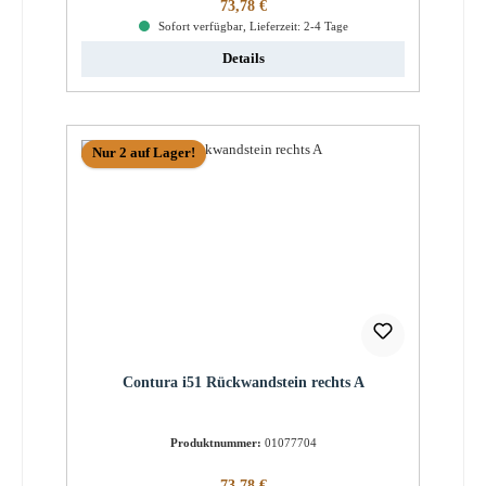
Regulärer Preis:
73,78 €
Sofort verfügbar, Lieferzeit: 2-4 Tage
Details
Nur 2 auf Lager!
Contura i51 Rückwandstein rechts A
Produktnummer:
01077704
Regulärer Preis:
73,78 €