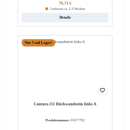
Regulärer Preis:
79,73 €
Lieferzeit ca. 2-3 Wochen
Details
Nur 5 auf Lager!
Contura i51 Rückwandstein links A
Produktnummer:
01077702