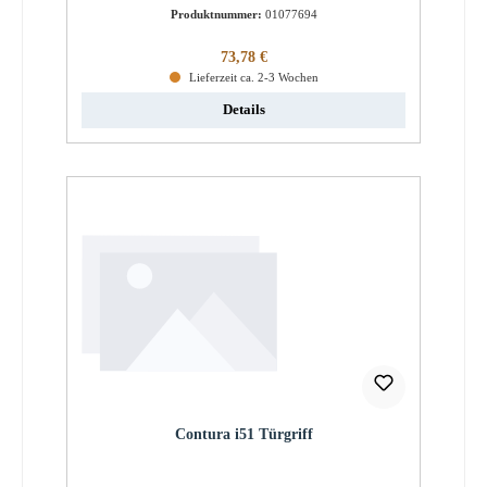
Produktnummer:
01077694
Regulärer Preis:
73,78 €
Lieferzeit ca. 2-3 Wochen
Details
Contura i51 Türgriff