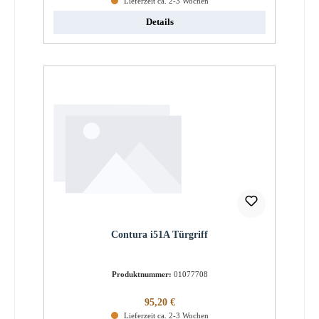
Lieferzeit ca. 2-3 Wochen
Details
Contura i51A Türgriff
Produktnummer:
01077708
Regulärer Preis:
95,20 €
Lieferzeit ca. 2-3 Wochen