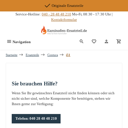
Zum Hauptinhalt springen
Originale Ersatzteile
Service-Hotline:
040 - 28 48 48 210
Mo-Fr, 08:30 - 17:30 Uhr |
Kontaktformular
Du hast 0 Produkte
Navigation
Startseite
Ersatzteile
Contura
i51
Sie brauchen Hilfe?
Wenn Sie Ihr gewünschtes Ersatzteil nicht finden können oder sich
nicht sicher sind, welche Komponente Sie benötigen, stehen wir
Ihnen gerne zur Verfügung:
Telefon: 040 28 48 48 210