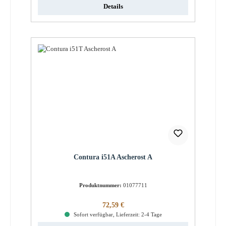
Details
Contura i51A Ascherost A
Produktnummer:
01077711
Regulärer Preis:
72,59 €
Sofort verfügbar, Lieferzeit: 2-4 Tage