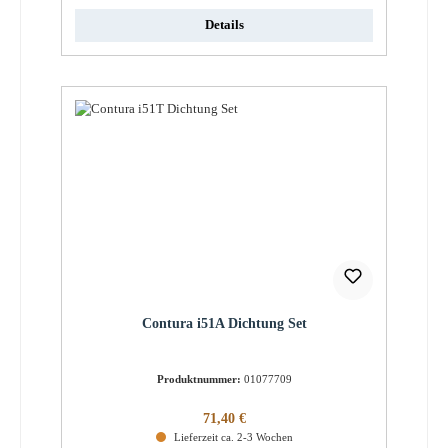
Details
Contura i51A Dichtung Set
Produktnummer:
01077709
Regulärer Preis:
71,40 €
Lieferzeit ca. 2-3 Wochen