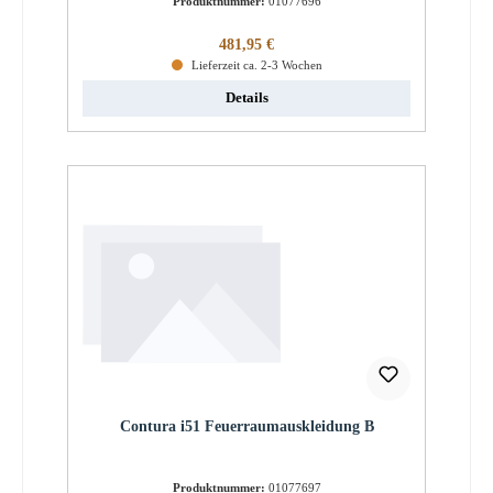
Produktnummer:
01077696
Regulärer Preis:
481,95 €
Lieferzeit ca. 2-3 Wochen
Details
Contura i51 Feuerraumauskleidung B
Produktnummer:
01077697