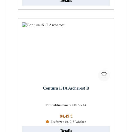
Details
Contura i51A Ascherost B
Produktnummer:
01077713
Regulärer Preis:
84,49 €
Lieferzeit ca. 2-3 Wochen
Details