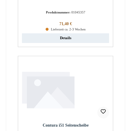
Produktnummer:
01045357
Regulärer Preis:
71,40 €
Lieferzeit ca. 2-3 Wochen
Details
Contura i51 Seitenscheibe