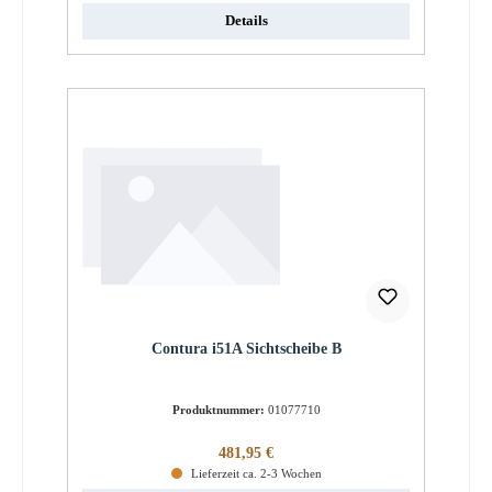
Details
Contura i51A Sichtscheibe B
Produktnummer:
01077710
Regulärer Preis:
481,95 €
Lieferzeit ca. 2-3 Wochen