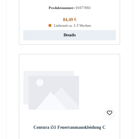
Produktnummer:
01077692
Regulärer Preis:
84,49 €
Lieferzeit ca. 2-3 Wochen
Details
Contura i51 Feuerraumauskleidung C