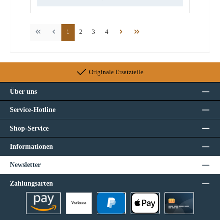
Seite
Seite
Seite
Seite
1
2
3
4
Originale Ersatzteile
Über uns
Service-Hotline
Shop-Service
Informationen
Newsletter
Zahlungsarten
Vorkasse
Amazon Pay
PayPal
Apple Pay
Kreditkarte