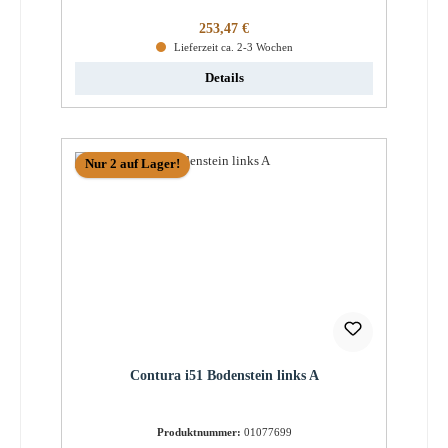
Regulärer Preis:
253,47 €
Lieferzeit ca. 2-3 Wochen
Details
Nur 2 auf Lager!
Contura i51 Bodenstein links A
Produktnummer:
01077699