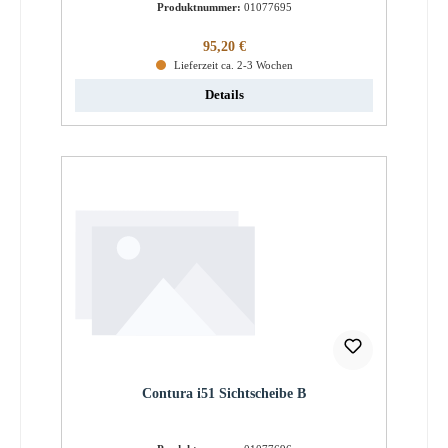
Produktnummer:
01077695
Regulärer Preis:
95,20 €
Lieferzeit ca. 2-3 Wochen
Details
Contura i51 Sichtscheibe B