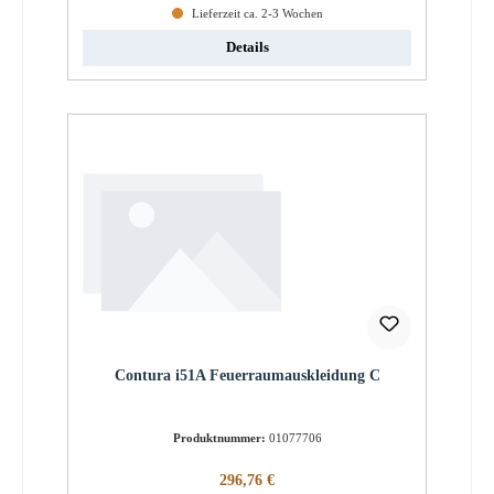
Lieferzeit ca. 2-3 Wochen
Details
Contura i51A Feuerraumauskleidung C
Produktnummer:
01077706
Regulärer Preis:
296,76 €