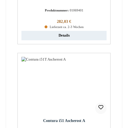
Produktnummer:
01069401
Regulärer Preis:
282,03 €
Lieferzeit ca. 2-3 Wochen
Details
Contura i51 Ascherost A