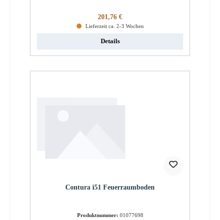
Regulärer Preis:
201,76 €
Lieferzeit ca. 2-3 Wochen
Details
Contura i51 Feuerraumboden
Produktnummer:
01077698