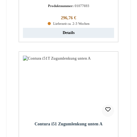
Produktnummer:
01077693
Regulärer Preis:
296,76 €
Lieferzeit ca. 2-3 Wochen
Details
Contura i51 Zugumlenkung unten A