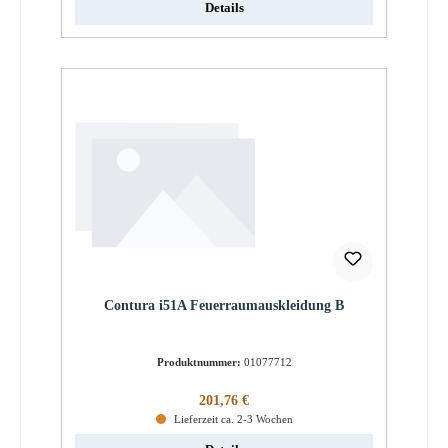
Details
Contura i51A Feuerraumauskleidung B
Produktnummer:
01077712
Regulärer Preis:
201,76 €
Lieferzeit ca. 2-3 Wochen