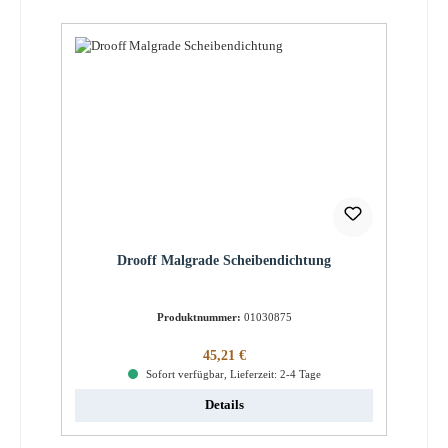
Drooff Malgrade Scheibendichtung
Produktnummer:
01030875
Regulärer Preis:
45,21 €
Sofort verfügbar, Lieferzeit: 2-4 Tage
Details