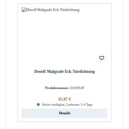
Drooff Malgrade Eck Türdichtung
Produktnummer:
01039149
Regulärer Preis:
65,07 €
Sofort verfügbar, Lieferzeit: 2-4 Tage
Details