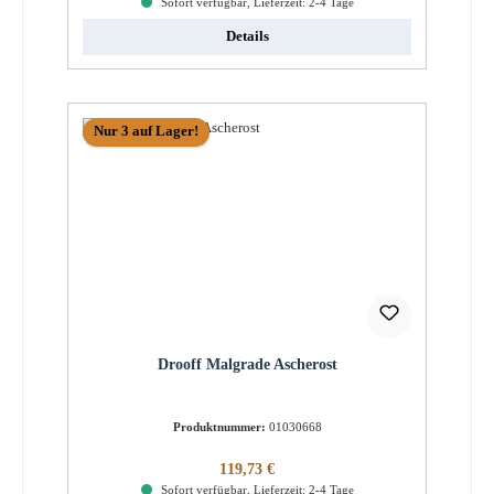
Sofort verfügbar, Lieferzeit: 2-4 Tage
Details
Nur 3 auf Lager!
Drooff Malgrade Ascherost
Produktnummer:
01030668
Regulärer Preis:
119,73 €
Sofort verfügbar, Lieferzeit: 2-4 Tage