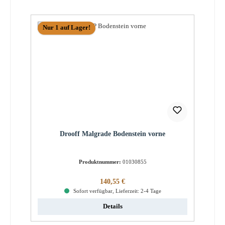
Nur 1 auf Lager!
Drooff Malgrade Bodenstein vorne
Produktnummer:
01030855
Regulärer Preis:
140,55 €
Sofort verfügbar, Lieferzeit: 2-4 Tage
Details