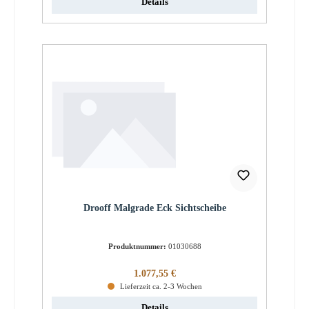
Details
Drooff Malgrade Eck Sichtscheibe
Produktnummer:
01030688
Regulärer Preis:
1.077,55 €
Lieferzeit ca. 2-3 Wochen
Details