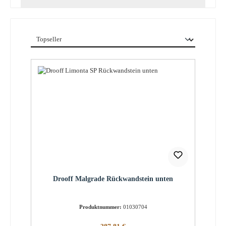
Drooff Malgrade Rückwandstein unten
Produktnummer:
01030704
Regulärer Preis: