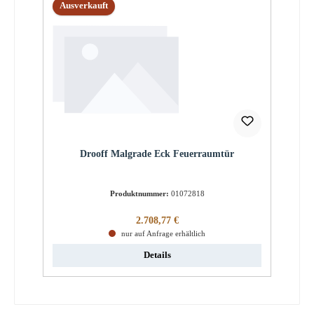
Ausverkauft
Drooff Malgrade Eck Feuerraumtür
Produktnummer:
01072818
Regulärer Preis:
2.708,77 €
nur auf Anfrage erhältlich
Details