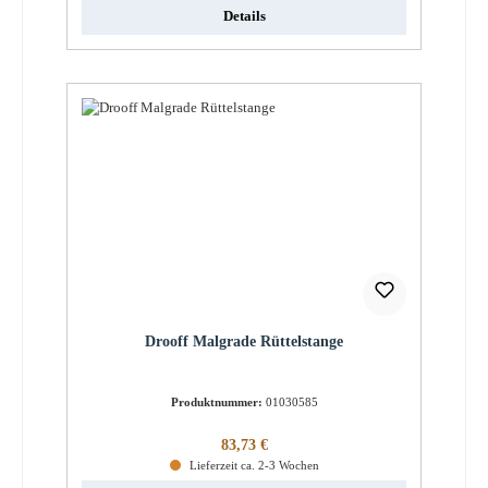
Details
Drooff Malgrade Rüttelstange
Produktnummer:
01030585
Regulärer Preis:
83,73 €
Lieferzeit ca. 2-3 Wochen