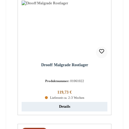
Drooff Malgrade Rostlager
Produktnummer:
01061022
Regulärer Preis:
119,73 €
Lieferzeit ca. 2-3 Wochen
Details