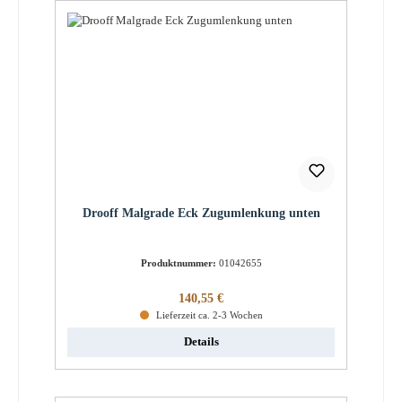
Drooff Malgrade Eck Zugumlenkung unten
Produktnummer:
01042655
Regulärer Preis:
140,55 €
Lieferzeit ca. 2-3 Wochen
Details