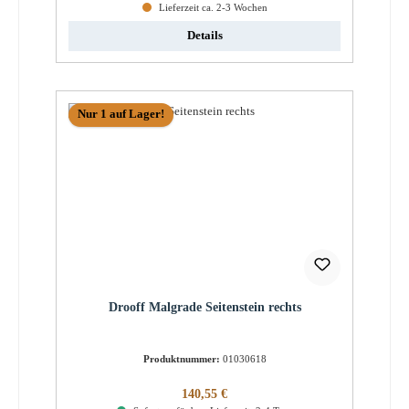
Lieferzeit ca. 2-3 Wochen
Details
Nur 1 auf Lager!
Drooff Malgrade Seitenstein rechts
Produktnummer:
01030618
Regulärer Preis:
140,55 €