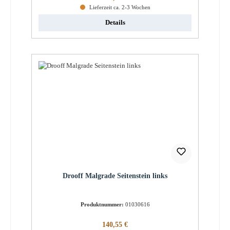
Lieferzeit ca. 2-3 Wochen
Details
Drooff Malgrade Seitenstein links
Produktnummer:
01030616
Regulärer Preis:
140,55 €