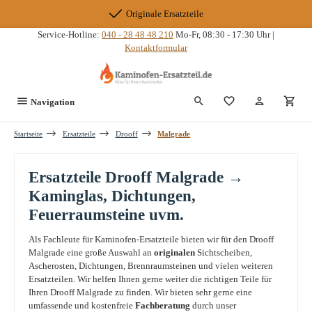
Zum Hauptinhalt springen
Originale Ersatzteile
Service-Hotline:
040 - 28 48 48 210
Mo-Fr, 08:30 - 17:30 Uhr |
Kontaktformular
Du hast 0 Produkte
Navigation
Startseite
Ersatzteile
Drooff
Malgrade
Ersatzteile Drooff Malgrade →
Kaminglas, Dichtungen,
Feuerraumsteine uvm.
Als Fachleute für Kaminofen-Ersatzteile bieten wir für den Drooff
Malgrade eine große Auswahl an
originalen
Sichtscheiben,
Ascherosten, Dichtungen, Brennraumsteinen und vielen weiteren
Ersatzteilen. Wir helfen Ihnen gerne weiter die richtigen Teile für
Ihren Drooff Malgrade zu finden. Wir bieten sehr gerne eine
umfassende und kostenfreie
Fachberatung
durch unser