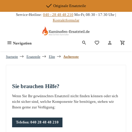
Zum Hauptinhalt springen
Originale Ersatzteile
Service-Hotline:
040 - 28 48 48 210
Mo-Fr, 08:30 - 17:30 Uhr |
Kontaktformular
Du hast 0 Produkte
Navigation
Startseite
Ersatzteile
Elite
Ascheroste
Sie brauchen Hilfe?
Wenn Sie Ihr gewünschtes Ersatzteil nicht finden können oder sich
nicht sicher sind, welche Komponente Sie benötigen, stehen wir
Ihnen gerne zur Verfügung:
Telefon: 040 28 48 48 210