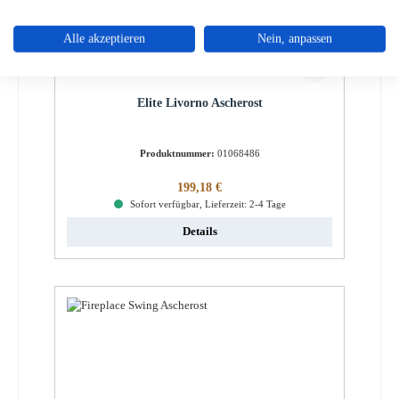
Alle akzeptieren
Nein, anpassen
Elite Livorno Ascherost
Produktnummer:
01068486
Regulärer Preis:
199,18 €
Sofort verfügbar, Lieferzeit: 2-4 Tage
Details