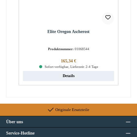
Elite Oregon Ascherost
Produktnummer:
01068544
Regulärer Preis:
165,34 €
Sofort verfügbar, Lieferzeit: 2-4 Tage
Details
Originale Ersatzteile
Über uns
Service-Hotline