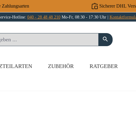
e Zahlungsarten
Sicherer DHL Ver
ervice-Hotline:
040 - 28 48 48 210
Mo-Fr, 08:30 - 17:30 Uhr |
Kontaktformul
ZTEILARTEN
ZUBEHÖR
RATGEBER