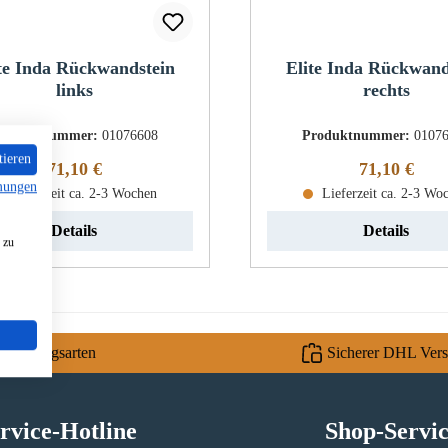
te Inda Rückwandstein
Elite Inda Rückwand
links
rechts
roduktnummer:
01076608
Produktnummer:
0107
tieren
Regulärer Preis:
Regulärer Pr
71,10 €
71,10 €
mungen
Lieferzeit ca. 2-3 Wochen
Lieferzeit ca. 2-3 Wo
Details
Details
 zu
e Zahlungsarten
Sicherer DHL Ver
rvice-Hotline
Shop-Servi