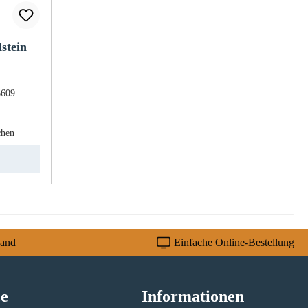
stein
6609
eis:
chen
sand
Einfache Online-Bestellung
ce
Informationen