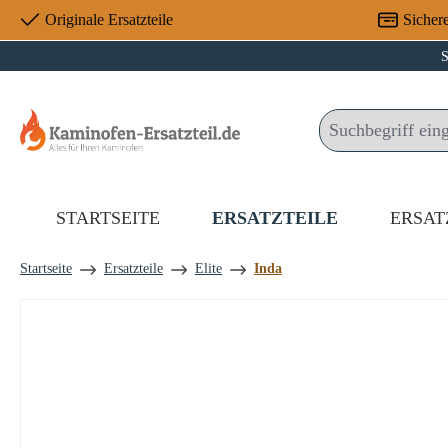
Originale Ersatzteile
Sicher
 Hauptinhalt springen
Zur Suche springen
Zur Hauptnavigation springen
S
STARTSEITE
ERSATZTEILE
ERSAT
Startseite
Ersatzteile
Elite
Inda