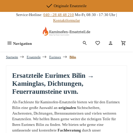
Zum Hauptinhalt springen
Originale Ersatzteile
Service-Hotline:
040 - 28 48 48 210
Mo-Fr, 08:30 - 17:30 Uhr |
Kontaktformular
Du hast 0 Produkte
Navigation
Startseite
Ersatzteile
Eurimex
Bilin
Ersatzteile Eurimex Bilin →
Kaminglas, Dichtungen,
Feuerraumsteine uvm.
Als Fachleute für Kaminofen-Ersatzteile bieten wir für den Eurimex
Bilin eine große Auswahl an
originalen
Sichtscheiben,
Ascherosten, Dichtungen, Brennraumsteinen und vielen weiteren
Ersatzteilen. Wir helfen Ihnen gerne weiter die richtigen Teile für
Ihren Eurimex Bilin zu finden. Wir bieten sehr gerne eine
umfassende und kostenfreie
Fachberatung
durch unser