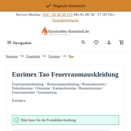
Zum Hauptinhalt springen
Originale Ersatzteile
Service-Hotline:
040 - 28 48 48 210
Mo-Fr, 08:30 - 17:30 Uhr |
Kontaktformular
Du hast 0 Produkte
Navigation
Startseite
Ersatzteile
Eurimex
Tao
Eurimex Tao Feuerraumauskleidung
Feuerraumauskleidung / Brennraumauskleidung / Brennraumsteine /
Holzofensteine / Ofensteine / Kaminofensteine / Brennofensteine /
Feuerraumsteine / Ausmauerung
Eurimex
Bildergalerie überspringen
Bitte lesen Sie die Produktbeschreibung.