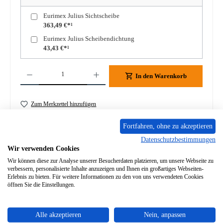
Eurimex Julius Sichtscheibe
363,49 €*¹
Eurimex Julius Scheibendichtung
43,43 €*¹
Produkt Anzahl: Gib den gewünschten Wert ein oder benutze die Schaltflächen um die A
In den Warenkorb
Zum Merkzettel hinzufügen
Frage zum Produkt
Fortfahren, ohne zu akzeptieren
Datenschutzbestimmungen
Wir verwenden Cookies
Wir können diese zur Analyse unserer Besucherdaten platzieren, um unsere Webseite zu
verbessern, personalisierte Inhalte anzuzeigen und Ihnen ein großartiges Webseiten-
Erlebnis zu bieten. Für weitere Informationen zu den von uns verwendeten Cookies
Beschreibung
öffnen Sie die Einstellungen.
Original Feuerraumauskleidung für den Kaminofen Eurimex
Tao 9-teiliges Set Eurimex Tao Feuerraumauskleidung
Alle akzeptieren
Nein, anpassen
Eckdaten: B…
Mehr