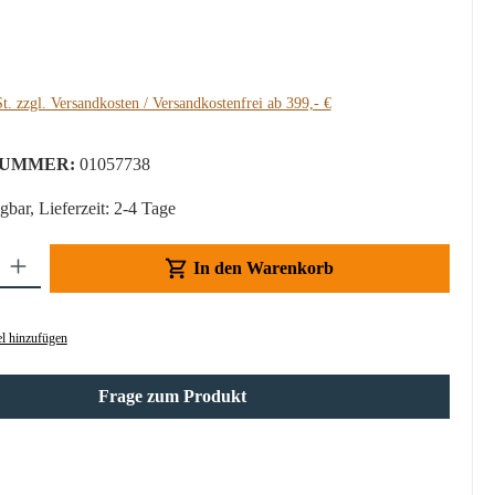
:
t. zzgl. Versandkosten / Versandkostenfrei ab 399,- €
UMMER:
01057738
gbar, Lieferzeit: 2-4 Tage
Gib den gewünschten Wert ein oder benutze die Schaltflächen um die Anzahl z
In den Warenkorb
l hinzufügen
Frage zum Produkt