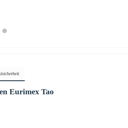
sicherheit
fen
Eurimex
Tao