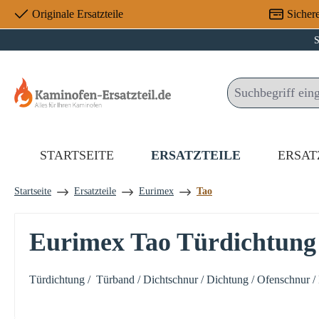
Originale Ersatzteile
Sicher
 Hauptinhalt springen
Zur Suche springen
Zur Hauptnavigation springen
S
STARTSEITE
ERSATZTEILE
ERSAT
Startseite
Ersatzteile
Eurimex
Tao
Eurimex Tao Türdichtung
Türdichtung / Türband / Dichtschnur / Dichtung / Ofenschnur /