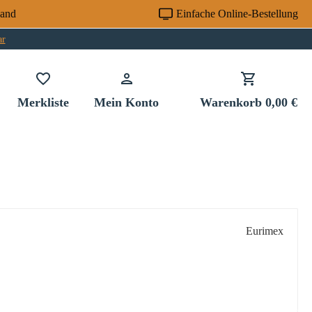
sand
Einfache Online-Bestellung
ar
Du hast 0 Produkte auf dem Merkzettel
Merkliste
Mein Konto
Warenkorb
0,00 €
Eurimex