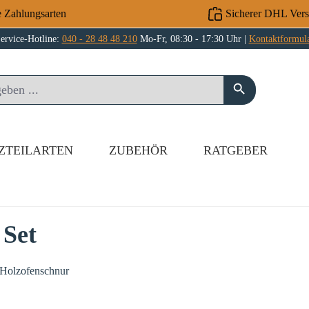
e Zahlungsarten
Sicherer DHL Ver
ervice-Hotline:
040 - 28 48 48 210
Mo-Fr, 08:30 - 17:30 Uhr |
Kontaktformul
ZTEILARTEN
ZUBEHÖR
RATGEBER
 Set
 Holzofenschnur