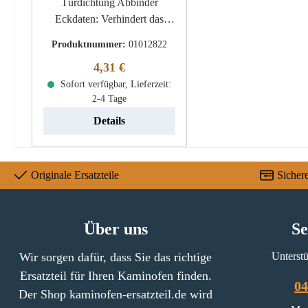
Türdichtung Abbinder
Eckdaten: Verhindert das
Ausfransen der
Produktnummer:
01012822
Dichtungsenden. Maße 100
Regulärer Preis:
4,31 €
x 25 mm pro Steifen
feuerfester Abbinder Farbe
Sofort verfügbar, Lieferzeit:
2-4 Tage
schwarz 4 Streifen
Details
Originale Ersatzteile
Sicher
Über uns
Se
Wir sorgen dafür, dass Sie das richtige
Unterstü
Ersatzteil für Ihren Kaminofen finden.
04
Der Shop kaminofen-ersatzteil.de wird