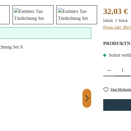
Regulärer Preis
32,03 €
Inhalt:
1 Stück
Preise inkl. MwS
PRODUKTN
Sofort verfü
Produkt Anzahl: 
Zum Merkzette