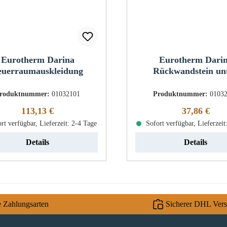
Eurotherm Darina
Eurotherm Dari
euerraumauskleidung
Rückwandstein un
roduktnummer:
01032101
Produktnummer:
0103
Regulärer Preis:
Regulärer Pr
113,13 €
37,86 €
rt verfügbar, Lieferzeit: 2-4 Tage
Sofort verfügbar, Lieferzeit
Details
Details
e Zahlungsarten
Sicherer DHL Ver