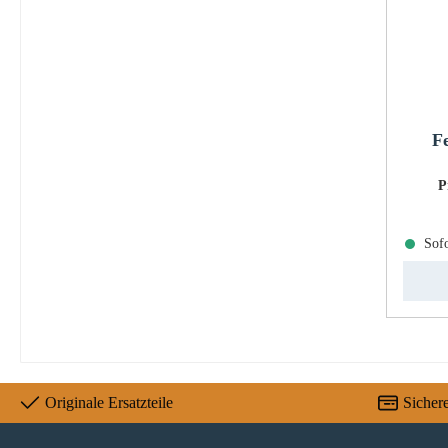
F
P
Sofo
Originale Ersatzteile
Sicher