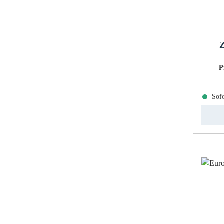
Z
P
Sofo