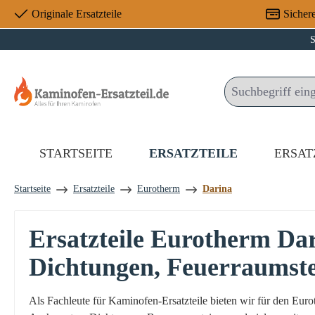
Originale Ersatzteile
Sicher
 Hauptinhalt springen
Zur Suche springen
Zur Hauptnavigation springen
S
STARTSEITE
ERSATZTEILE
ERSAT
Startseite
Ersatzteile
Eurotherm
Darina
Ersatzteile Eurotherm Da
Dichtungen, Feuerraumst
Als Fachleute für Kaminofen-Ersatzteile bieten wir für den Eu