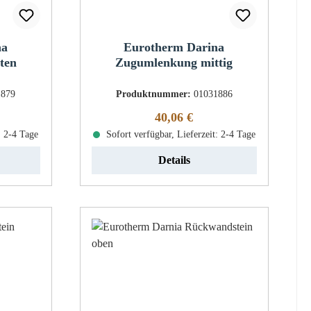
na
Eurotherm Darina
ten
Zugumlenkung mittig
1879
Produktnummer:
01031886
eis:
Regulärer Preis:
40,06 €
: 2-4 Tage
Sofort verfügbar, Lieferzeit: 2-4 Tage
Details