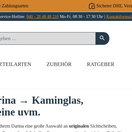
e Zahlungsarten
Sicherer DHL Ver
ervice-Hotline:
040 - 28 48 48 210
Mo-Fr, 08:30 - 17:30 Uhr |
Kontaktformul
ZTEILARTEN
ZUBEHÖR
RATGEBER
rina → Kaminglas,
eine uvm.
rotherm Darina eine große Auswahl an
originalen
Sichtscheiben,