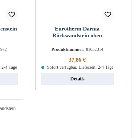
enstein
Eurotherm Darnia
Rückwandstein oben
1972
Produktnummer:
01032014
eis:
Regulärer Preis:
37,86 €
: 2-4 Tage
Sofort verfügbar, Lieferzeit: 2-4 Tage
Details