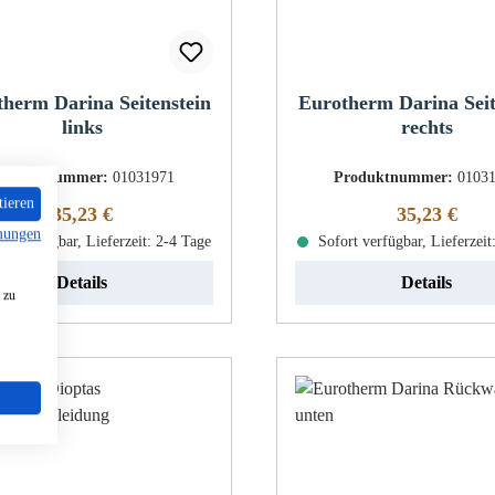
herm Darina Seitenstein
Eurotherm Darina Seit
links
rechts
roduktnummer:
01031971
Produktnummer:
0103
tieren
Regulärer Preis:
Regulärer Pr
35,23 €
35,23 €
mungen
rt verfügbar, Lieferzeit: 2-4 Tage
Sofort verfügbar, Lieferzeit
Details
Details
 zu