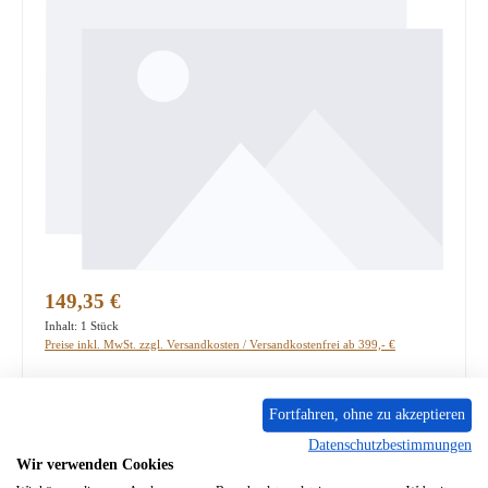
Regulärer Preis:
149,35 €
Inhalt:
1 Stück
Preise inkl. MwSt. zzgl. Versandkosten / Versandkostenfrei ab 399,- €
PRODUKTNUMMER:
01076131
Fortfahren, ohne zu akzeptieren
Lieferzeit ca. 2-3 Wochen
Datenschutzbestimmungen
Wir verwenden Cookies
Produkt Anzahl: Gib den gewünschten Wert ein oder benutze die Schaltflächen um die A
In den Warenkorb