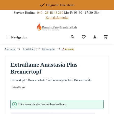
Zum Hauptinhalt springen
Originale Ersatzteile
Service-Hotline:
040 - 28 48 48 210
Mo-Fr, 08:30 - 17:30 Uhr |
Kontaktformular
Du hast 0 Produkte
Navigation
Startseite
Ersatzteile
Extraflame
Anastasia
Extraflame Anastasia Plus
Brennertopf
Brennertopf / Brennerschale / Verbrennungsmulde / Brennermulde
Extraflame
Bildergalerie überspringen
Bitte lesen Sie die Produktbeschreibung.