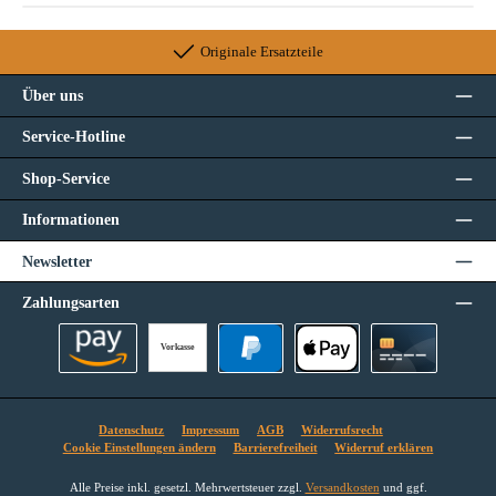
Originale Ersatzteile
Über uns
Service-Hotline
Shop-Service
Informationen
Newsletter
Zahlungsarten
Vorkasse
Amazon Pay
PayPal
Apple Pay
Kreditkarte
Datenschutz
Impressum
AGB
Widerrufsrecht
Cookie Einstellungen ändern
Barrierefreiheit
Widerruf erklären
Alle Preise inkl. gesetzl. Mehrwertsteuer zzgl.
Versandkosten
und ggf.