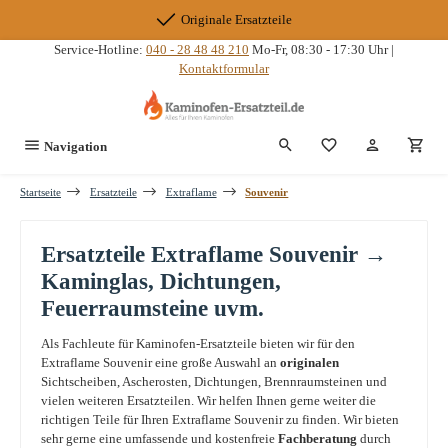
Zum Hauptinhalt springen
Originale Ersatzteile
Service-Hotline:
040 - 28 48 48 210
Mo-Fr, 08:30 - 17:30 Uhr |
Kontaktformular
Du hast 0 Produkte
Navigation
Startseite
Ersatzteile
Extraflame
Souvenir
Ersatzteile Extraflame Souvenir →
Kaminglas, Dichtungen,
Feuerraumsteine uvm.
Als Fachleute für Kaminofen-Ersatzteile bieten wir für den
Extraflame Souvenir eine große Auswahl an
originalen
Sichtscheiben, Ascherosten, Dichtungen, Brennraumsteinen und
vielen weiteren Ersatzteilen. Wir helfen Ihnen gerne weiter die
richtigen Teile für Ihren Extraflame Souvenir zu finden. Wir bieten
sehr gerne eine umfassende und kostenfreie
Fachberatung
durch