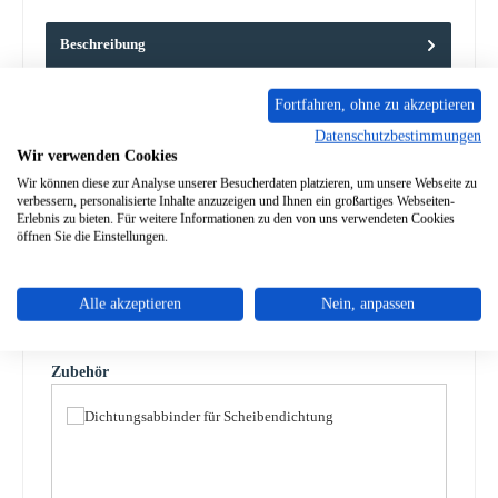
Beschreibung
Scheibendichtung für den Kaminofen Fireplace Pueblo
Fireplace Pueblo Scheibendichtung Eckdaten: Glasdichtung,
Fortfahren, ohne zu akzeptieren
Ofenschn…
Mehr
Datenschutzbestimmungen
Wir verwenden Cookies
Eigenschaften
Wir können diese zur Analyse unserer Besucherdaten platzieren, um unsere Webseite zu
verbessern, personalisierte Inhalte anzuzeigen und Ihnen ein großartiges Webseiten-
Angaben zur Produktsicherheit
Erlebnis zu bieten. Für weitere Informationen zu den von uns verwendeten Cookies
öffnen Sie die Einstellungen.
Alle akzeptieren
Nein, anpassen
Produktgalerie überspringen
Zubehör