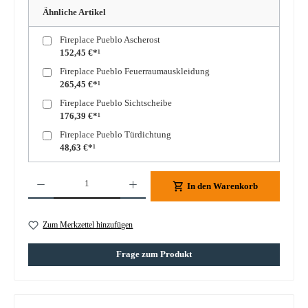
Ähnliche Artikel
Fireplace Pueblo Ascherost
152,45 €*¹
Fireplace Pueblo Feuerraumauskleidung
265,45 €*¹
Fireplace Pueblo Sichtscheibe
176,39 €*¹
Fireplace Pueblo Türdichtung
48,63 €*¹
Produkt Anzahl: Gib den gewünschten Wert ein oder benutze die Schaltflächen um die A
In den Warenkorb
Zum Merkzettel hinzufügen
Frage zum Produkt