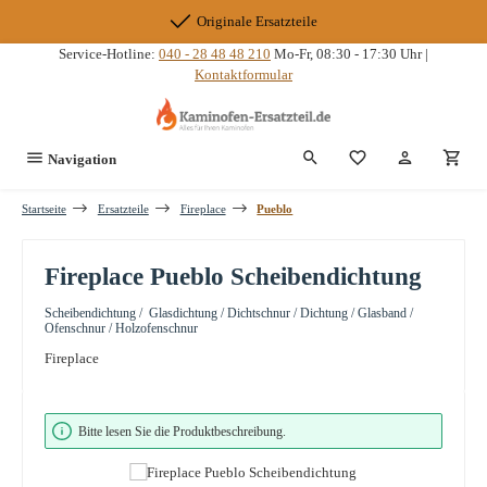
Zum Hauptinhalt springen
Originale Ersatzteile
Service-Hotline:
040 - 28 48 48 210
Mo-Fr, 08:30 - 17:30 Uhr |
Kontaktformular
Du hast 0 Produkte
Navigation
Startseite
Ersatzteile
Fireplace
Pueblo
Fireplace Pueblo Scheibendichtung
Scheibendichtung / Glasdichtung / Dichtschnur / Dichtung / Glasband /
Ofenschnur / Holzofenschnur
Fireplace
Bildergalerie überspringen
Bitte lesen Sie die Produktbeschreibung.