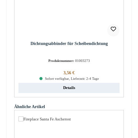
Dichtungsabbinder für Scheibendichtung
Produktnummer:
01003273
Regulärer Preis:
3,56 €
Sofort verfügbar, Lieferzeit: 2-4 Tage
Details
Produktgalerie überspringen
Ähnliche Artikel