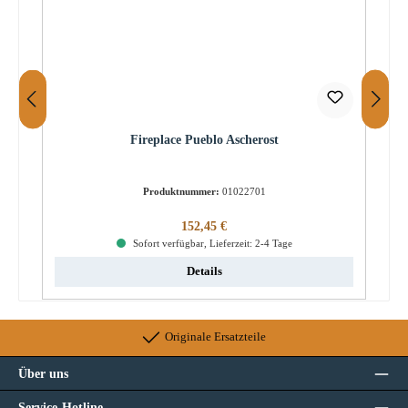
Fireplace Pueblo Ascherost
Produktnummer:
01022701
Regulärer Preis:
152,45 €
Sofort verfügbar, Lieferzeit: 2-4 Tage
Details
Originale Ersatzteile
Über uns
Service-Hotline