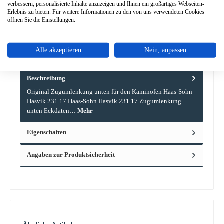
verbessern, personalisierte Inhalte anzuzeigen und Ihnen ein großartiges Webseiten-
Erlebnis zu bieten. Für weitere Informationen zu den von uns verwendeten Cookies
Frage zum Produkt
öffnen Sie die Einstellungen.
Alle akzeptieren
Nein, anpassen
Beschreibung
Original Zugumlenkung unten für den Kaminofen Haas-Sohn
Hasvik 231.17 Haas-Sohn Hasvik 231.17 Zugumlenkung
unten Eckdaten…
Mehr
Eigenschaften
Angaben zur Produktsicherheit
Produktgalerie überspringen