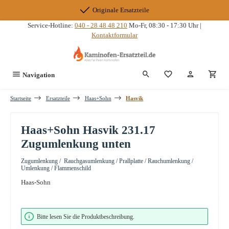
Zum Hauptinhalt springen
Originale Ersatzteile
Service-Hotline:
040 - 28 48 48 210
Mo-Fr, 08:30 - 17:30 Uhr |
Kontaktformular
Du hast 0 Produkte
Navigation
Startseite
Ersatzteile
Haas+Sohn
Hasvik
Haas+Sohn Hasvik 231.17
Zugumlenkung unten
Zugumlenkung / Rauchgasumlenkung / Prallplatte / Rauchumlenkung /
Umlenkung / Flammenschild
Haas-Sohn
Bildergalerie überspringen
Bitte lesen Sie die Produktbeschreibung.