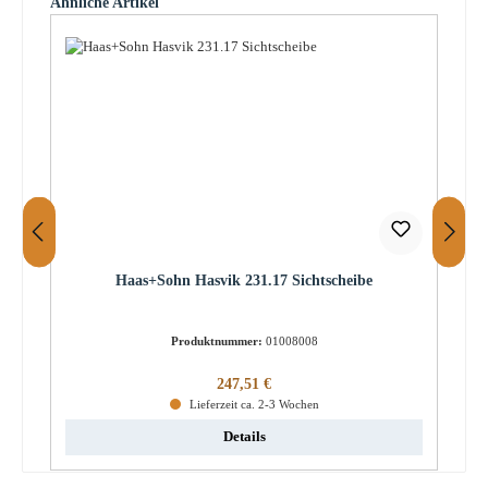
Ähnliche Artikel
Haas+Sohn Hasvik 231.17 Sichtscheibe
Produktnummer:
01008008
Regulärer Preis:
247,51 €
Lieferzeit ca. 2-3 Wochen
Details