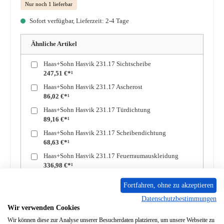
Nur noch 1 lieferbar
Sofort verfügbar, Lieferzeit: 2-4 Tage
Ähnliche Artikel
Haas+Sohn Hasvik 231.17 Sichtscheibe
247,51 €*¹
Haas+Sohn Hasvik 231.17 Ascherost
86,02 €*¹
Haas+Sohn Hasvik 231.17 Türdichtung
89,16 €*¹
Haas+Sohn Hasvik 231.17 Scheibendichtung
68,63 €*¹
Haas+Sohn Hasvik 231.17 Feuerraumauskleidung
336,98 €*¹
Fortfahren, ohne zu akzeptieren
Produkt Anzahl: Gib den gewünschten Wert ein oder benutze die Schaltflächen um die A
In den Warenkorb
Datenschutzbestimmungen
Wir verwenden Cookies
Wir können diese zur Analyse unserer Besucherdaten platzieren, um unsere Webseite zu
Zum Merkzettel hinzufügen