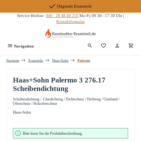
Zum Hauptinhalt springen
Originale Ersatzteile
Service-Hotline:
040 - 28 48 48 210
Mo-Fr, 08:30 - 17:30 Uhr |
Kontaktformular
Du hast 0 Produkte
Navigation
Startseite
Ersatzteile
Haas+Sohn
Palermo
Haas+Sohn Palermo 3 276.17
Scheibendichtung
Scheibendichtung / Glasdichtung / Dichtschnur / Dichtung / Glasband /
Ofenschnur / Holzofenschnur
Haas-Sohn
Bildergalerie überspringen
Bitte lesen Sie die Produktbeschreibung.