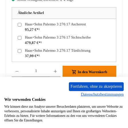
Ähnliche Artikel
Haas+Sohn Palermo 3 276.17 Ascherost
95,27 €*¹
Haas+Sohn Palermo 3 276.17 Sichtscheibe
479,87 €*¹
Haas+Sohn Palermo 3 276.17 Türdichtung
37,99 €*¹
Produkt Anzahl: Gib den gewünschten Wert ein oder benutze die Schaltflächen um die A
In den Warenkorb
Fortfahren, ohne zu akzeptieren
Zum Merkzettel hinzufügen
Datenschutzbestimmungen
Wir verwenden Cookies
Frage zum Produkt
Wir können diese zur Analyse unserer Besucherdaten platzieren, um unsere Webseite zu
verbessern, personalisierte Inhalte anzuzeigen und Ihnen ein großartiges Webseiten-
Erlebnis zu bieten. Für weitere Informationen zu den von uns verwendeten Cookies
öffnen Sie die Einstellungen.