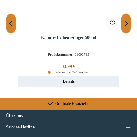
Kaminscheibenreiniger 500ml
Produktnummer:
01003799
Regulärer Preis:
13,99 €
Lieferzeit ca. 2-3 Wochen
Details
Originale Ersatzteile
Über uns
Service-Hotline