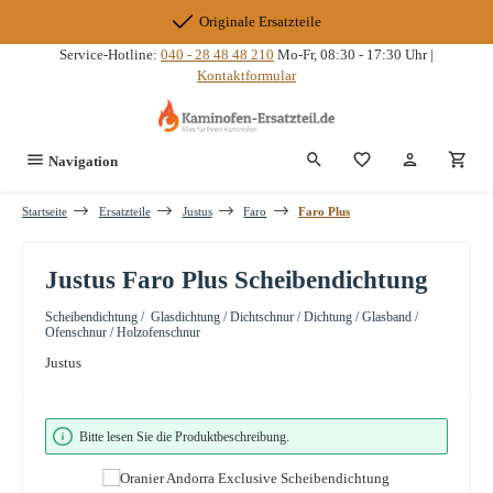
Zum Hauptinhalt springen
Originale Ersatzteile
Service-Hotline:
040 - 28 48 48 210
Mo-Fr, 08:30 - 17:30 Uhr |
Kontaktformular
Du hast 0 Produkte
Navigation
Startseite
Ersatzteile
Justus
Faro
Faro Plus
Justus Faro Plus Scheibendichtung
Scheibendichtung / Glasdichtung / Dichtschnur / Dichtung / Glasband /
Ofenschnur / Holzofenschnur
Justus
Bildergalerie überspringen
Bitte lesen Sie die Produktbeschreibung.