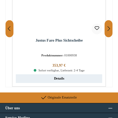
Justus Faro Plus Sichtscheibe
Produktnummer:
01000938
Regulärer Preis:
353,97 €
Sofort verfügbar, Lieferzeit: 2-4 Tage
Details
Originale Ersatzteile
Über uns
Service-Hotline