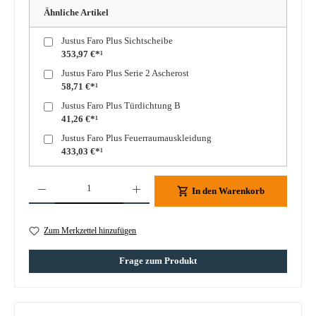
Ähnliche Artikel
Justus Faro Plus Sichtscheibe
353,97 €*¹
Justus Faro Plus Serie 2 Ascherost
58,71 €*¹
Justus Faro Plus Türdichtung B
41,26 €*¹
Justus Faro Plus Feuerraumauskleidung
433,03 €*¹
Produkt Anzahl: Gib den gewünschten Wert ein oder benutze die Schaltflächen um die A
In den Warenkorb
Zum Merkzettel hinzufügen
Frage zum Produkt