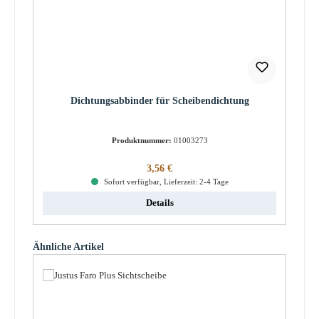
Dichtungsabbinder für Scheibendichtung
Produktnummer:
01003273
Regulärer Preis:
3,56 €
Sofort verfügbar, Lieferzeit: 2-4 Tage
Details
Produktgalerie überspringen
Ähnliche Artikel