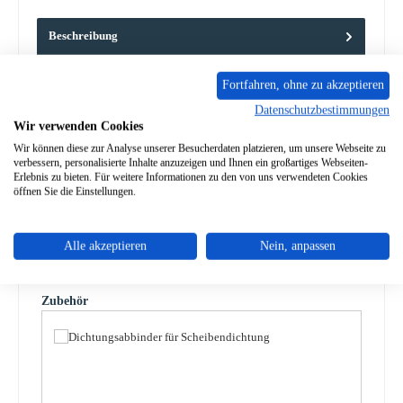
Beschreibung
Scheibendichtung für den Kaminofen Justus Faro Plus Typ
4693 Justus Faro Plus Typ 4693 Scheibendichtung Eckdaten:
Fortfahren, ohne zu akzeptieren
Glasb…
Mehr
Datenschutzbestimmungen
Wir verwenden Cookies
Eigenschaften
Wir können diese zur Analyse unserer Besucherdaten platzieren, um unsere Webseite zu
verbessern, personalisierte Inhalte anzuzeigen und Ihnen ein großartiges Webseiten-
Angaben zur Produktsicherheit
Erlebnis zu bieten. Für weitere Informationen zu den von uns verwendeten Cookies
öffnen Sie die Einstellungen.
Alle akzeptieren
Nein, anpassen
Produktgalerie überspringen
Zubehör